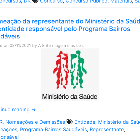
oncursos
,
DR
Concurso
,
Concurso Público
,
Materiais
,
S
eação da representante do Ministério da Saú
entidade responsável pelo Programa Bairros
dáveis
ed on
08/11/2021
by
A Enfermagem e as Leis
inue reading
→
R
,
Nomeações e Demissões
Entidade
,
Ministério da Sa
eações
,
Programa Bairros Saudáveis
,
Representante
,
onsável