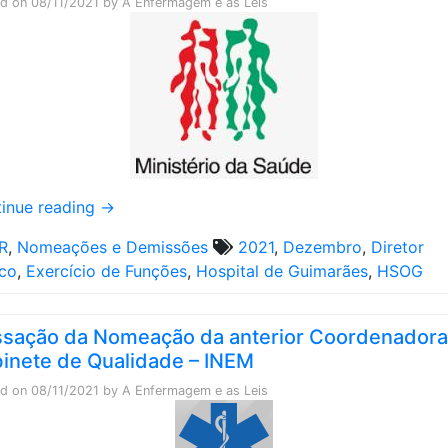
ed on
08/11/2021
by
A Enfermagem e as Leis
inue reading
→
R
,
Nomeações e Demissões
2021
,
Dezembro
,
Diretor
ico
,
Exercício de Funções
,
Hospital de Guimarães
,
HSOG
sação da Nomeação da anterior Coordenadora
inete de Qualidade – INEM
ed on
08/11/2021
by
A Enfermagem e as Leis