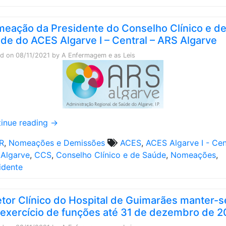
eação da Presidente do Conselho Clínico e d
de do ACES Algarve I – Central – ARS Algarve
ed on
08/11/2021
by
A Enfermagem e as Leis
inue reading
→
R
,
Nomeações e Demissões
ACES
,
ACES Algarve I - Cen
Algarve
,
CCS
,
Conselho Clínico e de Saúde
,
Nomeações
,
idente
etor Clínico do Hospital de Guimarães manter-s
exercício de funções até 31 de dezembro de 2