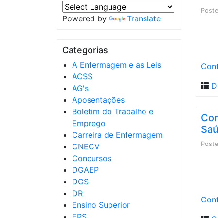
Post
Powered by
Translate
Categorias
A Enfermagem e as Leis
Cont
ACSS
D
AG's
Aposentações
Boletim do Trabalho e
Con
Emprego
Saú
Carreira de Enfermagem
Post
CNECV
Concursos
DGAEP
DGS
DR
Cont
Ensino Superior
ERS