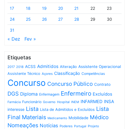
17
18
19
20
21
22
23
24
25
26
27
28
29
30
31
« Dez
Fev »
Etiquetas
Admitidos
ACSS
Assistente Operacional
Alteração
2017
2018
Classificação
Assistente Técnico
Competências
Açores
Concurso
Concurso Público
Contrato
Enfermeiro
DGS
Diploma
Excluídos
Enfermagem
INFARMED
INSA
Funcionário
Governo
Hospital
INEM
Farmácia
Lista
Lista
interesse
Lista de Admitidos e Excluídos
Final
Materiais
Médico
Mobilidade
Medicamento
Nomeações
Notícias
Poderes
Projeto
Portugal