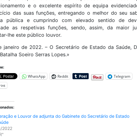
cionamento e o excelente espírito de equipa evidencia
cício das suas funções, entregando o melhor do seu sa
sa pública e cumprindo com elevado sentido de dev
dade as respetivas funções, sendo, assim, da maior ju
tar-lhe este público louvor.
e janeiro de 2022. – O Secretário de Estado da Saúde, 
 Batalha Soeiro Serras Lopes.»
he:
WhatsApp
Reddit
Telegram
rint
ionados:
ração e Louvor de adjunta do Gabinete do Secretário de Estado
aúde
3/2022
R"