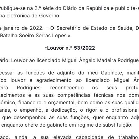
Publique-se na 2.ª série do Diário da República e publicite-
na eletrónica do Governo.
e janeiro de 2022. – O Secretário de Estado da Saúde, 
 Batalha Soeiro Serras Lopes.»
«
Louvor n.º 53/2022
rio: Louvor ao licenciado Miguel Ângelo Madeira Rodrigue
cessar as funções de adjunto do meu Gabinete, manif
lico louvor e agradecimento ao licenciado Miguel Ân
eira Rodrigues, reconhecendo os seus profu
hecimentos e as suas competências técnicas nos domí
ómico, financeiro e orçamental, bem como as suas quali
nas, o empenho, a dedicação, o rigor e o profissiona
 que desempenhou as suas funções, quer enquanto adju
 enquanto chefe de gabinete em regime de substituição.
taco, ainda, a sua elevada capacidade de trabalho