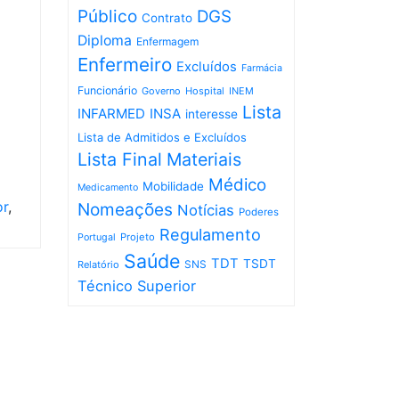
Público
DGS
Contrato
Diploma
Enfermagem
Enfermeiro
Excluídos
Farmácia
Funcionário
Governo
Hospital
INEM
Lista
INFARMED
INSA
interesse
Lista de Admitidos e Excluídos
Lista Final
Materiais
Médico
Mobilidade
Medicamento
or
,
Nomeações
Notícias
Poderes
Regulamento
Projeto
Portugal
Saúde
TDT
TSDT
SNS
Relatório
Técnico Superior