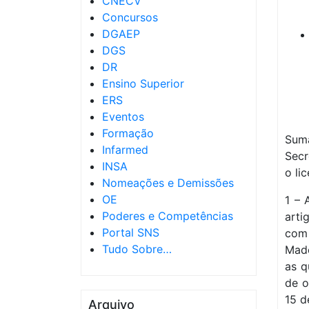
CNECV
Concursos
DGAEP
DGS
DR
Ensino Superior
ERS
Eventos
Formação
Sum
Infarmed
Secr
INSA
o li
Nomeações e Demissões
OE
1 – 
Poderes e Competências
arti
Portal SNS
com 
Tudo Sobre…
Made
as q
de o
15 d
Arquivo