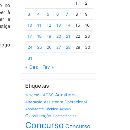
1
2
do no
ber à
3
4
5
6
7
8
9
er e
10
11
12
13
14
15
16
stiça
17
18
19
20
21
22
23
Diogo
24
25
26
27
28
29
30
31
« Dez
Fev »
Etiquetas
Admitidos
ACSS
2017
2018
Assistente Operacional
Alteração
Assistente Técnico
Açores
Classificação
Competências
Concurso
Concurso