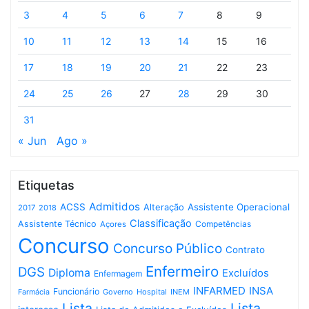
3
4
5
6
7
8
9
10
11
12
13
14
15
16
17
18
19
20
21
22
23
24
25
26
27
28
29
30
31
« Jun
Ago »
Etiquetas
Admitidos
ACSS
Assistente Operacional
Alteração
2017
2018
Classificação
Assistente Técnico
Competências
Açores
Concurso
Concurso Público
Contrato
Enfermeiro
DGS
Diploma
Excluídos
Enfermagem
INFARMED
INSA
Funcionário
Governo
Hospital
INEM
Farmácia
Lista
Lista