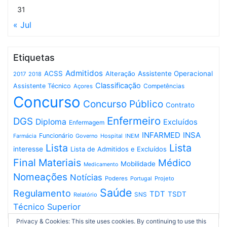
31
« Jul
Etiquetas
Admitidos
ACSS
Assistente Operacional
Alteração
2017
2018
Classificação
Assistente Técnico
Competências
Açores
Concurso
Concurso Público
Contrato
Enfermeiro
DGS
Diploma
Excluídos
Enfermagem
INFARMED
INSA
Funcionário
Governo
Hospital
INEM
Farmácia
Lista
Lista
interesse
Lista de Admitidos e Excluídos
Final
Materiais
Médico
Mobilidade
Medicamento
Nomeações
Notícias
Poderes
Projeto
Portugal
Saúde
Regulamento
TDT
TSDT
SNS
Relatório
Técnico Superior
Privacy & Cookies: This site uses cookies. By continuing to use this