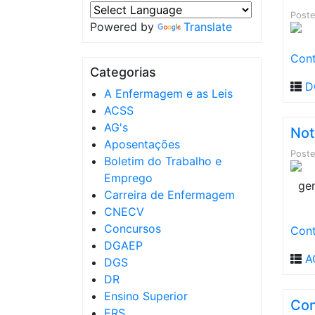
Post
Powered by
Translate
Cont
Categorias
D
A Enfermagem e as Leis
ACSS
AG's
Not
Aposentações
Post
Boletim do Trabalho e
Emprego
Carreira de Enfermagem
CNECV
Concursos
Cont
DGAEP
A
DGS
DR
Ensino Superior
Con
ERS