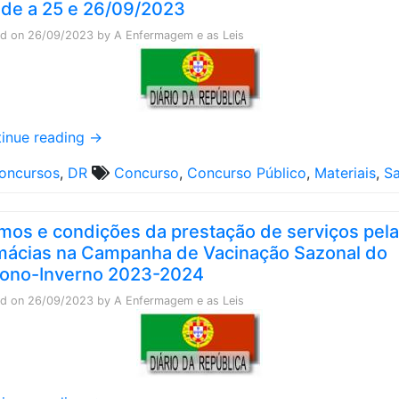
de a 25 e 26/09/2023
ed on
26/09/2023
by
A Enfermagem e as Leis
inue reading
→
oncursos
,
DR
Concurso
,
Concurso Público
,
Materiais
,
S
mos e condições da prestação de serviços pel
mácias na Campanha de Vacinação Sazonal do
ono-Inverno 2023-2024
ed on
26/09/2023
by
A Enfermagem e as Leis