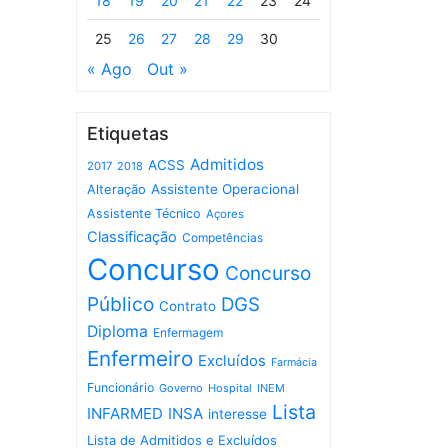
18
19
20
21
22
23
24
25
26
27
28
29
30
« Ago
Out »
Etiquetas
Admitidos
ACSS
2017
2018
Assistente Operacional
Alteração
Assistente Técnico
Açores
Classificação
Competências
Concurso
Concurso
Público
DGS
Contrato
Diploma
Enfermagem
Enfermeiro
Excluídos
Farmácia
Funcionário
Governo
Hospital
INEM
Lista
INFARMED
INSA
interesse
Lista de Admitidos e Excluídos