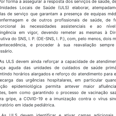
Por forma a assegurar a resposta dos serviços de saúde, 
Unidades Locais de Saúde (ULS) elaborar, atempadame
las de serviço que garantam a presença de equipas méd
enfermagem e de outros profissionais de saúde, de f
porcional às necessidades assistenciais e ao níve
tingência em vigor, devendo remeter as mesmas à Dir
utiva do SNS, I. P. (DE-SNS, I. P.), com, pelo menos, dois 
antecedência, e proceder à sua reavaliação sempre
ssário.
As ULS devem ainda reforçar a capacidade de atendime
nça aguda das unidades de cuidados de saúde primár
ntindo horários alargados e reforço do atendimento para e
ecarga das urgências hospitalares, em particular qua
uação epidemiológica permita antever maior afluênci
tes, bem como garantindo o processo de vacinação sa
ra gripe, a COVID-19 e a imunização contra o vírus sinc
iratório em idade pediátrica.
 As ULS devem identificar e ativar camas adicionais 