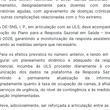
ernamento, designadamente para doentes com doe
iratórias agudas, com agravamento de doenças crónica
outras complicações relacionadas com o frio extremo.
A DE-SNS, I. P., em articulação com as ULS, deve acompan
ução do Plano para a Resposta Sazonal em Saúde – In
-2026, garantindo a monitorização da resposta assistenc
tando as medidas sempre que necessário.
Para os efeitos previstos no número anterior, e tendo em 
egurar um planeamento dinâmico e adequado da resp
istencial, incumbe às ULS proceder diariamente à cor
unicação dos dados na plataforma da Resposta Sazo
antindo a permanente atualização da informa
gnadamente quanto à taxa de ocupação de camas, à aflu
serviços de urgência, do nível de contingência e às medid
gação implementadas.
Deve, adicionalmente, ser reforçada a articulação entre as