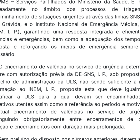
MS – Serviços Partilhados do Ministério da Saúde, E. P
eadamente no âmbito dos processos de triag
minhamento de situações urgentes através das linhas SN
Grávida, e o Instituto Nacional de Emergência Médica, 
M, I. P.), garantindo uma resposta integrada e eficien
ências e emergências, bem como a adequação dos tempo
posta e reforçando os meios de emergência sempre
ssário.
O encerramento de valência no serviço de urgência exter
re com autorização prévia da DE-SNS, I. P., sob propos
elho de administração da ULS, não sendo suficiente a
rmação ao INEM, I. P., proposta esta que deve igual
ntificar a ULS para a qual devam ser encaminhado
etivos utentes assim como a referência ao período e moti
ntual encerramento de valências no serviço de urgên
tinguindo obrigatoriamente entre encerramentos de c
ção e encerramentos com duração mais prolongada.
Sem prejuízo do disposto nos números anteriores, devem 