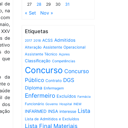
al de
27
28
29
30
31
o, na
« Set
Nov »
e com
maio,
 XXV
Etiquetas
os de
Admitidos
ACSS
2017
2018
tivo
Assistente Operacional
Alteração
es do
Assistente Técnico
Açores
 que
Classificação
Competências
Concurso
Concurso
o da
Público
DGS
Contrato
nte o
Diploma
Enfermagem
Saúde
Enfermeiro
Excluídos
il de
Farmácia
 dos
Funcionário
Governo
Hospital
INEM
Lista
cação
INFARMED
INSA
interesse
Lista de Admitidos e Excluídos
Lista Final
Materiais