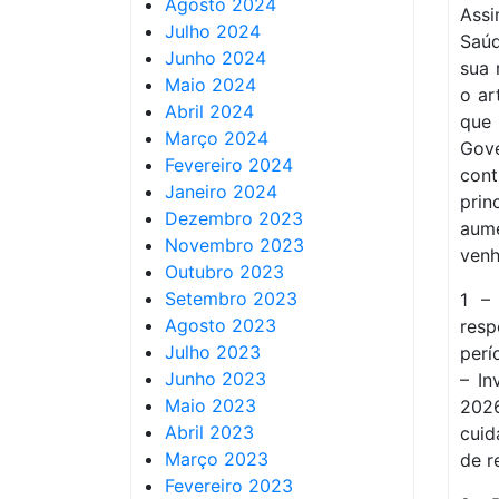
Agosto 2024
Assi
Julho 2024
Saúd
Junho 2024
sua 
Maio 2024
o ar
Abril 2024
que
Março 2024
Gove
Fevereiro 2024
con
Janeiro 2024
prin
Dezembro 2023
aum
Novembro 2023
venh
Outubro 2023
Setembro 2023
1 –
Agosto 2023
resp
Julho 2023
perí
Junho 2023
– In
Maio 2023
202
Abril 2023
cuid
Março 2023
de r
Fevereiro 2023