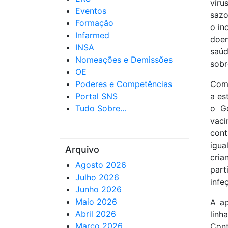
víru
Eventos
sazo
Formação
o in
Infarmed
doen
INSA
saúd
Nomeações e Demissões
sobr
OE
Poderes e Competências
Com 
Portal SNS
a es
Tudo Sobre…
o G
vaci
cont
igua
Arquivo
cri
Agosto 2026
par
Julho 2026
infe
Junho 2026
Maio 2026
A ap
Abril 2026
linh
Março 2026
Cont