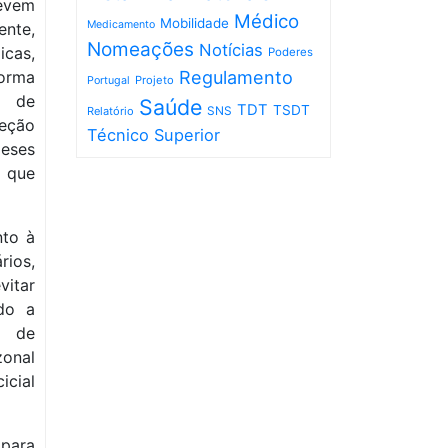
devem
Médico
Mobilidade
Medicamento
nte,
Nomeações
Notícias
icas,
Poderes
orma
Regulamento
Projeto
Portugal
l de
Saúde
TDT
TSDT
SNS
Relatório
eção
Técnico Superior
meses
 que
nto à
ios,
vitar
ndo a
a de
zonal
icial
para