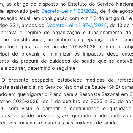
m, ao abrigo do disposto no Estatuto do Serviço Nacion
e, aprovado pelo
Decreto-Lei n.º 52/2022
, de 4 de agost
redação atual, em conjugação com o n.º 2 do artigo 8.º 
tigo 23.º, ambos do
Decreto-Lei n.º 87-A/2025
, de 10 de 
 aprova o regime de organização e funcionamento do
rno Constitucional, no âmbito da preparação dos plan
tingência para o inverno de 2025-2026, e com o obje
cipal de prevenir e minimizar os impactos decorrent
ento da procura de cuidados de saúde que se antevê
a a ocorrer, determino o seguinte:
 O presente despacho estabelece medidas de reforç
osta assistencial no Serviço Nacional de Saúde (SNS) dura
odo em que vigorar o Plano para a Resposta Sazonal em 
verno 2025-2026 (de 1 de outubro de 2025 a 30 de abr
6), com vista a garantir a continuidade e qualidade
ados de saúde prestados, assegurando a adequada alo
ecursos humanos e materiais nas unidades de saúde.