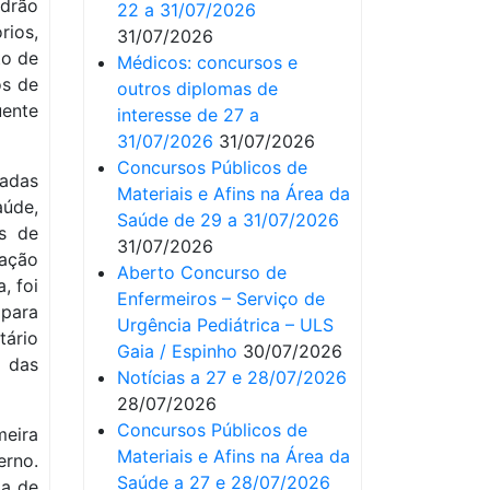
adrão
22 a 31/07/2026
rios,
31/07/2026
to de
Médicos: concursos e
os de
outros diplomas de
uente
interesse de 27 a
31/07/2026
31/07/2026
Concursos Públicos de
iadas
Materiais e Afins na Área da
aúde,
Saúde de 29 a 31/07/2026
s de
31/07/2026
nação
Aberto Concurso de
, foi
Enfermeiros – Serviço de
 para
Urgência Pediátrica – ULS
ário
Gaia / Espinho
30/07/2026
 das
Notícias a 27 e 28/07/2026
28/07/2026
Concursos Públicos de
meira
Materiais e Afins na Área da
erno.
Saúde a 27 e 28/07/2026
ma de