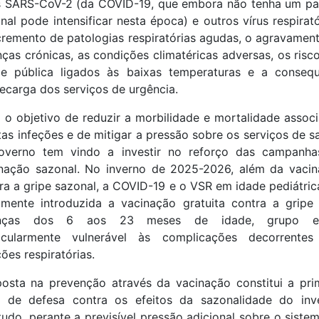
s SARS-CoV-2 (da COVID-19, que embora não tenha um p
nal pode intensificar nesta época) e outros vírus respirató
cremento de patologias respiratórias agudas, o agravamen
ças crónicas, as condições climatéricas adversas, os risc
e pública ligados às baixas temperaturas e a conseq
ecarga dos serviços de urgência.
o objetivo de reduzir a morbilidade e mortalidade assoc
tas infeções e de mitigar a pressão sobre os serviços de s
overno tem vindo a investir no reforço das campanha
nação sazonal. No inverno de 2025-2026, além da vaci
ra a gripe sazonal, a COVID-19 e o VSR em idade pediátrica
lmente introduzida a vacinação gratuita contra a gripe
anças dos 6 aos 23 meses de idade, grupo et
ticularmente vulnerável às complicações decorrentes
ções respiratórias.
osta na prevenção através da vacinação constitui a pri
a de defesa contra os efeitos da sazonalidade do inv
udo, perante a previsível pressão adicional sobre o siste