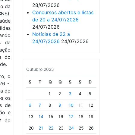
28/07/2026
co da
Concursos abertos e listas
NS),
de 20 a 24/07/2026
aúde
24/07/2026
idas
Notícias de 22 a
rando
24/07/2026
24/07/2026
s da
zação
 e do
de.
Outubro 2025
ro, o
S
T
Q
Q
S
S
D
26 -,
va do
1
2
3
4
5
os os
s de
6
7
8
9
10
11
12
ção e
13
14
15
16
17
18
19
e do
20
21
22
23
24
25
26