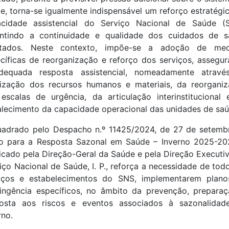
e, torna-se igualmente indispensável um reforço estratégi
acidade assistencial do Serviço Nacional de Saúde (S
antindo a continuidade e qualidade dos cuidados de s
stados. Neste contexto, impõe-se a adoção de med
cíficas de reorganização e reforço dos serviços, assegu
dequada resposta assistencial, nomeadamente atravé
ização dos recursos humanos e materiais, da reorgani
escalas de urgência, da articulação interinstitucional
alecimento da capacidade operacional das unidades de saú
adrado pelo Despacho n.º 11425/2024, de 27 de setemb
o para a Resposta Sazonal em Saúde – Inverno 2025-20
icado pela Direção-Geral da Saúde e pela Direção Executi
iço Nacional de Saúde, I. P., reforça a necessidade de tod
viços e estabelecimentos do SNS, implementarem plano
ingência específicos, no âmbito da prevenção, prepara
posta aos riscos e eventos associados à sazonalidad
rno.