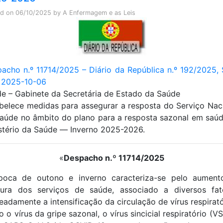
ed on
06/10/2025
by
A Enfermagem e as Leis
acho n.º 11714/2025 – Diário da República n.º 192/2025, 
e 2025-10-06
e – Gabinete da Secretária de Estado da Saúde
belece medidas para assegurar a resposta do Serviço Nac
aúde no âmbito do plano para a resposta sazonal em saú
stério da Saúde ― Inverno 2025-2026.
«
Despacho n.º 11714/2025
poca de outono e inverno caracteriza-se pelo aument
ura dos serviços de saúde, associado a diversos fat
adamente a intensificação da circulação de vírus respirató
 o vírus da gripe sazonal, o vírus sincicial respiratório (VS