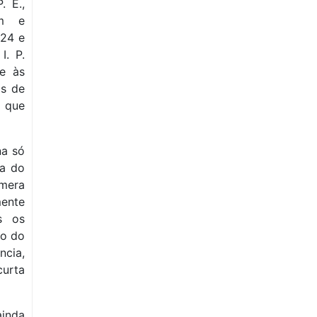
. E.,
em e
S24 e
I. P.
te às
s de
 que
na só
ta do
 mera
mente
s os
vo do
cia,
urta
ainda