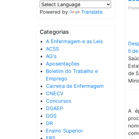
Post
Powered by
Translate
Categorias
A Enfermagem e as Leis
Desp
ACSS
II d
AG's
Saúd
Aposentações
Esta
Boletim do Trabalho e
de S
Emprego
Mini
Carreira de Enfermagem
CNECV
Concursos
DGAEP
A é
DGS
proc
DR
nome
Ensino Superior
como
ERS