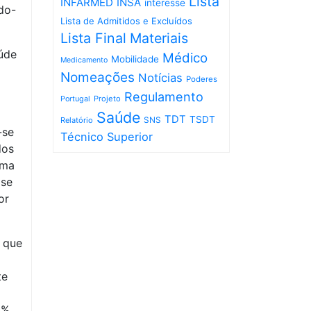
Lista
INFARMED
INSA
interesse
do-
Lista de Admitidos e Excluídos
Lista Final
Materiais
aúde
Médico
Mobilidade
Medicamento
Nomeações
Notícias
Poderes
Regulamento
Projeto
Portugal
Saúde
TDT
TSDT
SNS
Relatório
-se
Técnico Superior
dos
oma
 se
or
 que
te
0%