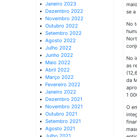
Janeiro 2023
maio
Dezembro 2022
se a
Novembro 2022
No t
Outubro 2022
huma
Setembro 2022
Nort
Agosto 2022
conj
Julho 2022
Junho 2022
No i
Maio 2022
as r
Abril 2022
(12,
Março 2022
da M
Fevereiro 2022
apro
Janeiro 2022
1 00
Dezembro 2021
Novembro 2021
O em
Outubro 2021
inte
Setembro 2021
fina
Agosto 2021
masc
Julho 2021
enti