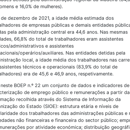
omens e 16,0% de mulheres).
 de dezembro de 2021, a idade média estimada dos
alhadores de empresas públicas e demais entidades públic
das pela administração central era 44,6 anos. Nas mesmas
dades, 66,8% do total de trabalhadores eram assistentes
icos/administrativos e assistentes
acionais/operários/auxiliares. Nas entidades detidas pela
nistração local, a idade média dos trabalhadores nas carre
ssistentes técnicos e operacionais (83,9% do total de
alhadores) era de 45,6 e 46,9 anos, respetivamente.
 neste BOEP n.º 22 um conjunto de dados e indicadores de
cterização de emprego público e remunerações a partir da
rmação recolhida através do Sistema de Informação da
nização do Estado (SIOE): estrutura etária e níveis de
laridade dos trabalhadores das administrações públicas e 
edades não financeiras e financeira do sector público; em
munerações por atividade económica; distribuição geográf