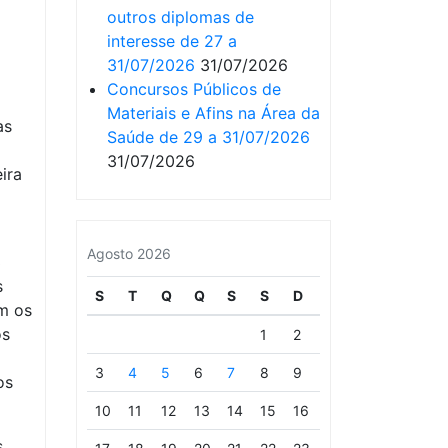
outros diplomas de
interesse de 27 a
31/07/2026
31/07/2026
Concursos Públicos de
Materiais e Afins na Área da
as
Saúde de 29 a 31/07/2026
31/07/2026
ira
Agosto 2026
3
s
S
T
Q
Q
S
S
D
am os
os
1
2
3
4
5
6
7
8
9
os
10
11
12
13
14
15
16
s