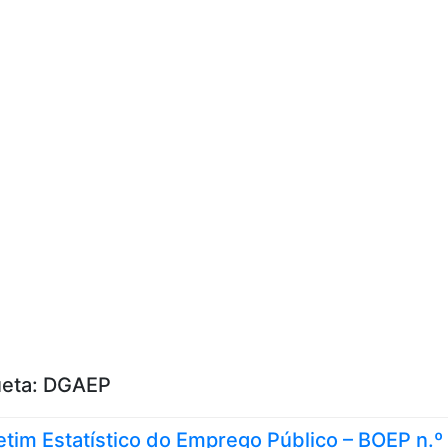
Skip to content
ueta:
DGAEP
etim Estatístico do Emprego Público – BOEP n.º