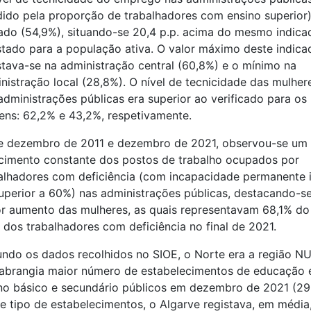
ido pela proporção de trabalhadores com ensino superior)
ado (54,9%), situando-se 20,4 p.p. acima do mesmo indica
stado para a população ativa. O valor máximo deste indica
stava-se na administração central (60,8%) e o mínimo na
nistração local (28,8%). O nível de tecnicidade das mulher
administrações públicas era superior ao verificado para os
ns: 62,2% e 43,2%, respetivamente.
e dezembro de 2011 e dezembro de 2021, observou-se um
cimento constante dos postos de trabalho ocupados por
alhadores com deficiência (com incapacidade permanente 
uperior a 60%) nas administrações públicas, destacando-s
r aumento das mulheres, as quais representavam 68,1% do
l dos trabalhadores com deficiência no final de 2021.
ndo os dados recolhidos no SIOE, o Norte era a região NU
abrangia maior número de estabelecimentos de educação 
no básico e secundário públicos em dezembro de 2021 (29
e tipo de estabelecimentos, o Algarve registava, em média