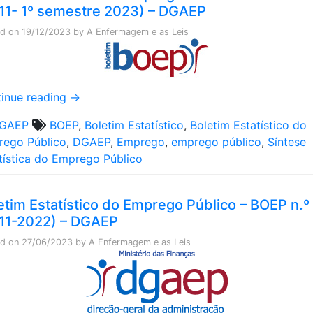
11- 1º semestre 2023) – DGAEP
ed on
19/12/2023
by
A Enfermagem e as Leis
inue reading
→
GAEP
BOEP
,
Boletim Estatístico
,
Boletim Estatístico do
ego Público
,
DGAEP
,
Emprego
,
emprego público
,
Síntese
tística do Emprego Público
etim Estatístico do Emprego Público – BOEP n.º
11-2022) – DGAEP
ed on
27/06/2023
by
A Enfermagem e as Leis