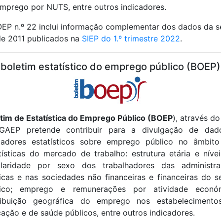
mprego por NUTS, entre outros indicadores.
EP n.º 22 inclui informação complementar dos dados da s
e 2011 publicados na
SIEP do 1.º trimestre 2022
.
boletim estatístico do emprego público (BOEP)
tim de Estatística do Emprego Público (BOEP
), através do
GAEP pretende contribuir para a divulgação de dad
cadores estatísticos sobre emprego público no âmbit
tísticas do mercado de trabalho: estrutura etária e níve
olaridade por sexo dos trabalhadores das administra
icas e nas sociedades não financeiras e financeiras do s
lico; emprego e remunerações por atividade económ
tribuição geográfica do emprego nos estabelecimento
ação e de saúde públicos, entre outros indicadores.