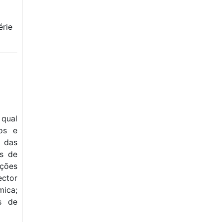
érie
 qual
os e
o das
is de
ções
ector
ica;
s de