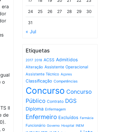
17
18
19
20
21
22
23
 era
24
25
26
27
28
29
30
dor
dor
31
« Jul
es
Etiquetas
Admitidos
ACSS
2017
2018
Assistente Operacional
Alteração
igual
Assistente Técnico
Açores
Classificação
e o
Competências
Concurso
Concurso
Público
DGS
Contrato
TS II
Diploma
Enfermagem
e de
Enfermeiro
Excluídos
Farmácia
0).
Funcionário
Governo
Hospital
INEM
, o