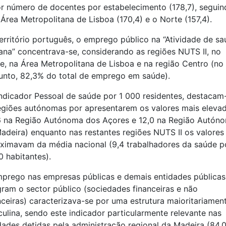
r número de docentes por estabelecimento (178,7), seguin
 Área Metropolitana de Lisboa (170,4) e o Norte (157,4).
erritório português, o emprego público na “Atividade de s
na” concentrava-se, considerando as regiões NUTS II, no
e, na Área Metropolitana de Lisboa e na região Centro (no
unto, 82,3% do total de emprego em saúde).
ndicador Pessoal de saúde por 1 000 residentes, destacam
egiões autónomas por apresentarem os valores mais eleva
6 na Região Autónoma dos Açores e 12,0 na Região Autón
adeira) enquanto nas restantes regiões NUTS II os valores
ximavam da média nacional (9,4 trabalhadores da saúde p
0 habitantes).
prego nas empresas públicas e demais entidades públicas
gram o sector público (sociedades financeiras e não
nceiras) caracterizava-se por uma estrutura maioritariamen
ulina, sendo este indicador particularmente relevante nas
dades detidas pela administração regional da Madeira (84,