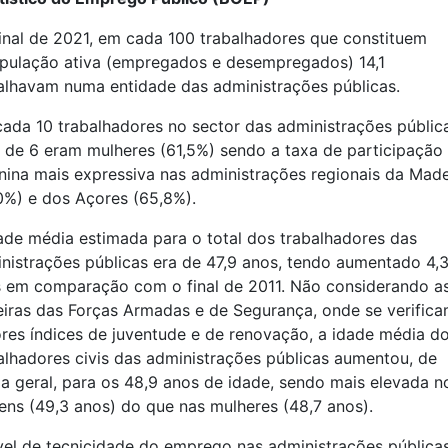
inal de 2021, em cada 100 trabalhadores que constituem
pulação ativa (empregados e desempregados) 14,1
alhavam numa entidade das administrações públicas.
ada 10 trabalhadores no sector das administrações públic
 de 6 eram mulheres (61,5%) sendo a taxa de participação
nina mais expressiva nas administrações regionais da Made
0%) e dos Açores (65,8%).
ade média estimada para o total dos trabalhadores das
nistrações públicas era de 47,9 anos, tendo aumentado 4,
 em comparação com o final de 2011. Não considerando a
eiras das Forças Armadas e de Segurança, onde se verific
res índices de juventude e de renovação, a idade média d
alhadores civis das administrações públicas aumentou, de
a geral, para os 48,9 anos de idade, sendo mais elevada n
ns (49,3 anos) do que nas mulheres (48,7 anos).
vel de tecnicidade do emprego nas administrações pública