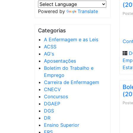
(20
Powered by
Translate
Post
Categorias
A Enfermagem e as Leis
Cont
ACSS
D
AG's
Empr
Aposentações
Esta
Boletim do Trabalho e
Emprego
Carreira de Enfermagem
Bol
CNECV
(20
Concursos
DGAEP
Post
DGS
DR
Ensino Superior
ERS