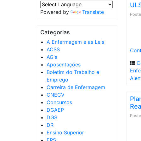
ULS
Powered by
Translate
Post
Categorias
A Enfermagem e as Leis
ACSS
Cont
AG's
C
Aposentações
Enfe
Boletim do Trabalho e
Alen
Emprego
Carreira de Enfermagem
CNECV
Pla
Concursos
Rea
DGAEP
Post
DGS
DR
Ensino Superior
ERS