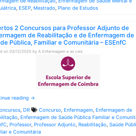
rmagem de Reabilitação
,
Enfermagem de Saúde Mental e
uiátrica
,
ESEP
,
Mestrado
,
Plano de Estudos
rtos 2 Concursos para Professor Adjunto de
ermagem de Reabilitação e de Enfermagem de
de Pública, Familiar e Comunitária – ESEnfC
ed on
03/12/2020
by
A Enfermagem e as Leis
inue reading
→
oncursos
,
DR
Concurso
,
Enfermagem
,
Enfermagem de
ilitação
,
Enfermagem de Saúde Pública Familiar e Comunit
nfC
,
Professor
,
Professor Adjunto
,
Reabilitação
,
Saúde Públ
liar e Comunitária