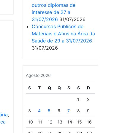
outros diplomas de
interesse de 27 a
31/07/2026
31/07/2026
Concursos Públicos de
Materiais e Afins na Área da
Saúde de 29 a 31/07/2026
31/07/2026
Agosto 2026
S
T
Q
Q
S
S
D
1
2
3
4
5
6
7
8
9
ária
,
ica
10
11
12
13
14
15
16