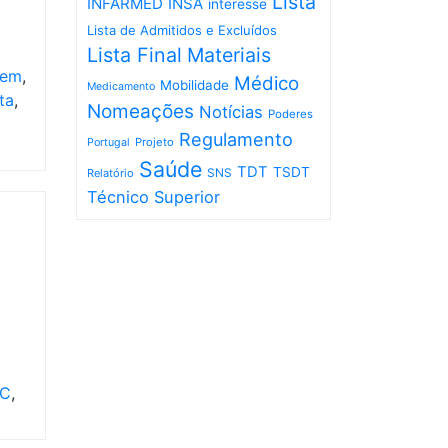
Lista
INFARMED
INSA
interesse
Lista de Admitidos e Excluídos
Lista Final
Materiais
gem
,
Médico
Mobilidade
Medicamento
ta
,
Nomeações
Notícias
Poderes
Regulamento
Projeto
Portugal
Saúde
TDT
TSDT
SNS
Relatório
Técnico Superior
fC
,