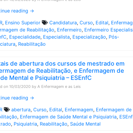
inue reading
→
R
,
Ensino Superior
Candidatura
,
Curso
,
Edital
,
Enferma
rmagem de Reabilitação
,
Enfermeiro
,
Enfermeiro Especialis
nfC
,
Especialidade
,
Especialista
,
Especialização
,
Pós-
nciatura
,
Reabilitação
tais de abertura dos cursos de mestrado em
ermagem de Reabilitação, e Enfermagem de
de Mental e Psiquiatria – ESEnfC
ed on
10/03/2020
by
A Enfermagem e as Leis
inue reading
→
R
abertura
,
Curso
,
Edital
,
Enfermagem
,
Enfermagem de
ilitação
,
Enfermagem de Saúde Mental e Psiquiatria
,
ESEn
trado
,
Psiquiatria
,
Reabilitação
,
Saúde Mental