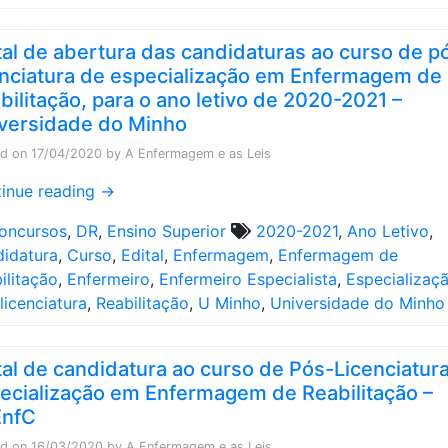
tal de abertura das candidaturas ao curso de p
enciatura de especialização em Enfermagem de
bilitação, para o ano letivo de 2020-2021 –
versidade do Minho
ed on
17/04/2020
by
A Enfermagem e as Leis
inue reading
→
oncursos
,
DR
,
Ensino Superior
2020-2021
,
Ano Letivo
,
idatura
,
Curso
,
Edital
,
Enfermagem
,
Enfermagem de
ilitação
,
Enfermeiro
,
Enfermeiro Especialista
,
Especializaç
licenciatura
,
Reabilitação
,
U Minho
,
Universidade do Minho
tal de candidatura ao curso de Pós-Licenciatur
ecialização em Enfermagem de Reabilitação –
EnfC
ed on
16/03/2020
by
A Enfermagem e as Leis