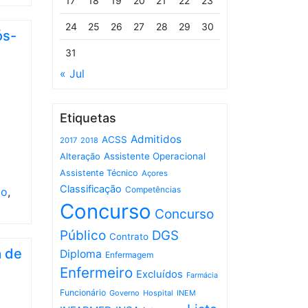
17
18
19
20
21
22
23
24
25
26
27
28
29
30
ós-
31
« Jul
Etiquetas
Admitidos
ACSS
2017
2018
Assistente Operacional
Alteração
Assistente Técnico
Açores
Classificação
Competências
ão
,
Concurso
Concurso
Público
DGS
Contrato
a de
Diploma
Enfermagem
Enfermeiro
Excluídos
Farmácia
Funcionário
Governo
Hospital
INEM