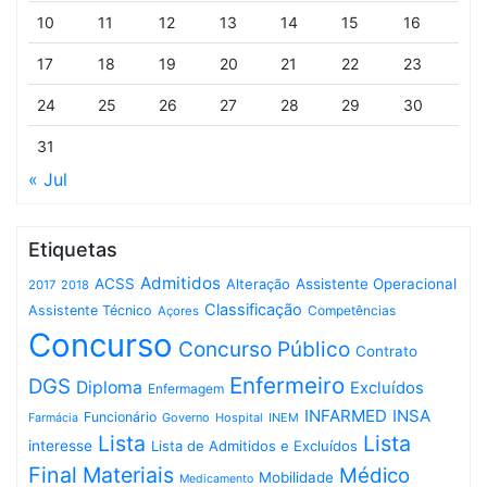
10
11
12
13
14
15
16
17
18
19
20
21
22
23
24
25
26
27
28
29
30
31
« Jul
Etiquetas
Admitidos
ACSS
Assistente Operacional
Alteração
2017
2018
Classificação
Assistente Técnico
Competências
Açores
Concurso
Concurso Público
Contrato
Enfermeiro
DGS
Diploma
Excluídos
Enfermagem
INFARMED
INSA
Funcionário
Governo
Hospital
INEM
Farmácia
Lista
Lista
interesse
Lista de Admitidos e Excluídos
Final
Materiais
Médico
Mobilidade
Medicamento