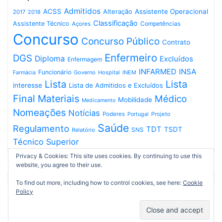
Admitidos
ACSS
Assistente Operacional
Alteração
2017
2018
Classificação
Assistente Técnico
Competências
Açores
Concurso
Concurso Público
Contrato
Enfermeiro
DGS
Diploma
Excluídos
Enfermagem
INFARMED
INSA
Funcionário
Governo
Hospital
INEM
Farmácia
Lista
Lista
interesse
Lista de Admitidos e Excluídos
Final
Materiais
Médico
Mobilidade
Medicamento
Nomeações
Notícias
Poderes
Projeto
Portugal
Saúde
Regulamento
TDT
TSDT
SNS
Relatório
Técnico Superior
Privacy & Cookies: This site uses cookies. By continuing to use this
website, you agree to their use.
To find out more, including how to control cookies, see here:
Cookie
Policy