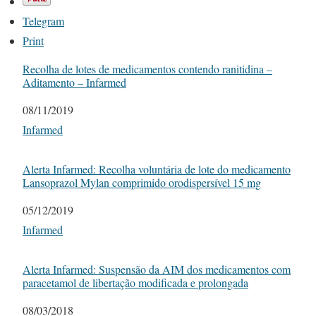
Telegram
Print
Recolha de lotes de medicamentos contendo ranitidina –
Aditamento – Infarmed
Date
08/11/2019
In relation to
Infarmed
Alerta Infarmed: Recolha voluntária de lote do medicamento
Lansoprazol Mylan comprimido orodispersível 15 mg
Date
05/12/2019
In relation to
Infarmed
Alerta Infarmed: Suspensão da AIM dos medicamentos com
paracetamol de libertação modificada e prolongada
Date
08/03/2018