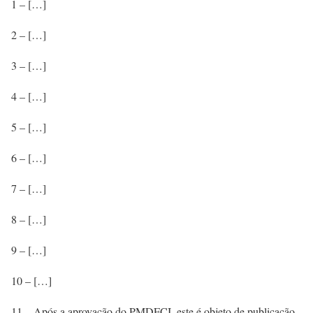
1 – […]
2 – […]
3 – […]
4 – […]
5 – […]
6 – […]
7 – […]
8 – […]
9 – […]
10 – […]
11 – Após a aprovação do PMDFCI, este é objeto de publicação