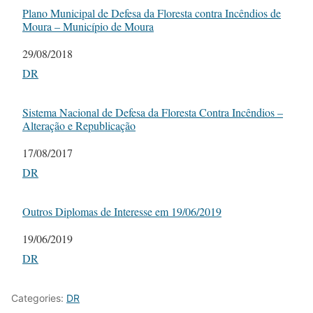
Plano Municipal de Defesa da Floresta contra Incêndios de
Moura – Município de Moura
Date
29/08/2018
In relation to
DR
Sistema Nacional de Defesa da Floresta Contra Incêndios –
Alteração e Republicação
Date
17/08/2017
In relation to
DR
Outros Diplomas de Interesse em 19/06/2019
Date
19/06/2019
In relation to
DR
Categories:
DR