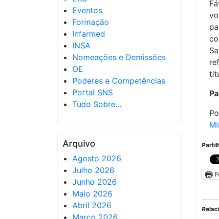
Fá
Eventos
vo
Formação
pa
Infarmed
co
INSA
Sa
Nomeações e Demissões
re
OE
tit
Poderes e Competências
Portal SNS
Pa
Tudo Sobre…
Po
Mi
Arquivo
Partil
Agosto 2026
Julho 2026
P
Junho 2026
Maio 2026
Abril 2026
Relac
Março 2026