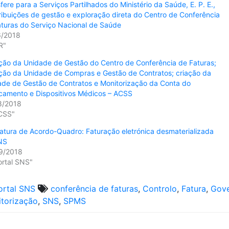
fere para a Serviços Partilhados do Ministério da Saúde, E. P. E.,
ribuições de gestão e exploração direta do Centro de Conferência
turas do Serviço Nacional de Saúde
6/2018
R"
ção da Unidade de Gestão do Centro de Conferência de Faturas;
ção da Unidade de Compras e Gestão de Contratos; criação da
ade de Gestão de Contratos e Monitorização da Conta do
camento e Dispositivos Médicos – ACSS
8/2018
ACSS"
atura de Acordo-Quadro: Faturação eletrónica desmaterializada
NS
9/2018
ortal SNS"
ortal SNS
conferência de faturas
,
Controlo
,
Fatura
,
Gov
torização
,
SNS
,
SPMS