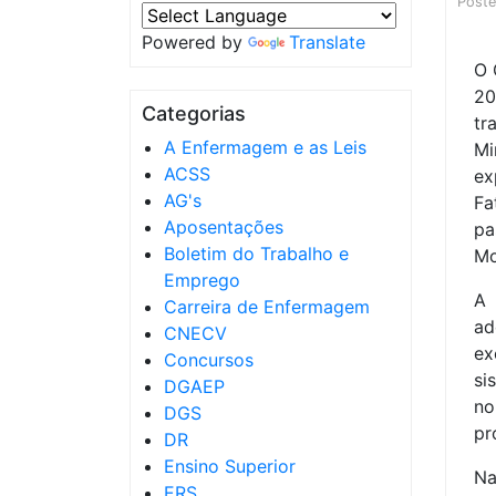
Post
Powered by
Translate
O 
20
Categorias
tr
A Enfermagem e as Leis
Mi
ACSS
ex
AG's
Fa
Aposentações
pa
Boletim do Trabalho e
Mo
Emprego
A
Carreira de Enfermagem
ad
CNECV
ex
Concursos
si
DGAEP
n
DGS
pr
DR
Ensino Superior
Na
ERS