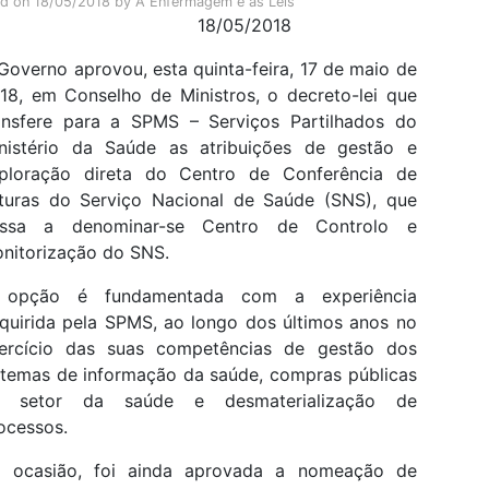
ed on
18/05/2018
by
A Enfermagem e as Leis
18/05/2018
Governo aprovou, esta quinta-feira, 17 de maio de
18, em Conselho de Ministros, o decreto-lei que
ansfere para a SPMS – Serviços Partilhados do
nistério da Saúde as atribuições de gestão e
ploração direta do Centro de Conferência de
turas do Serviço Nacional de Saúde (SNS), que
ssa a denominar-se Centro de Controlo e
nitorização do SNS.
 opção é fundamentada com a experiência
quirida pela SPMS, ao longo dos últimos anos no
ercício das suas competências de gestão dos
stemas de informação da saúde, compras públicas
o setor da saúde e desmaterialização de
ocessos.
 ocasião, foi ainda aprovada a nomeação de