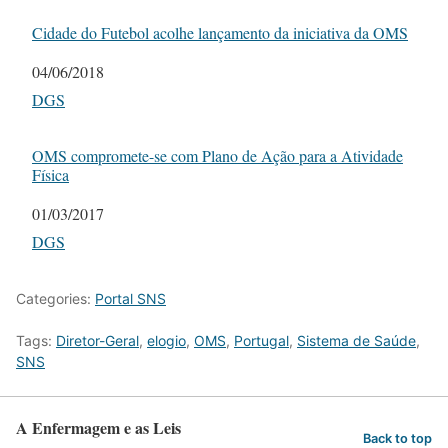
Cidade do Futebol acolhe lançamento da iniciativa da OMS
Date
04/06/2018
In relation to
DGS
OMS compromete-se com Plano de Ação para a Atividade
Física
Date
01/03/2017
In relation to
DGS
Categories:
Portal SNS
Tags:
Diretor-Geral
,
elogio
,
OMS
,
Portugal
,
Sistema de Saúde
,
SNS
A Enfermagem e as Leis
Back to top