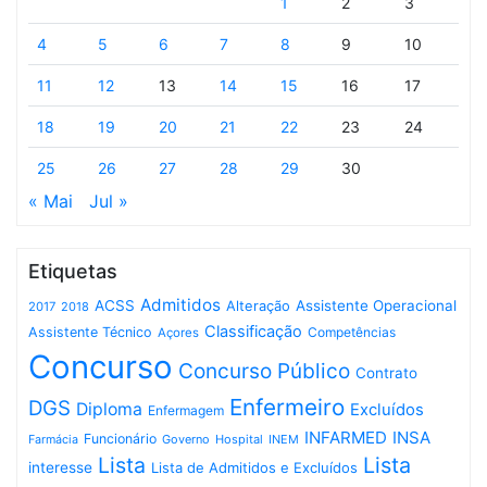
1
2
3
4
5
6
7
8
9
10
11
12
13
14
15
16
17
18
19
20
21
22
23
24
25
26
27
28
29
30
« Mai
Jul »
Etiquetas
Admitidos
ACSS
Assistente Operacional
Alteração
2017
2018
Classificação
Assistente Técnico
Competências
Açores
Concurso
Concurso Público
Contrato
Enfermeiro
DGS
Diploma
Excluídos
Enfermagem
INFARMED
INSA
Funcionário
Governo
Hospital
INEM
Farmácia
Lista
Lista
interesse
Lista de Admitidos e Excluídos