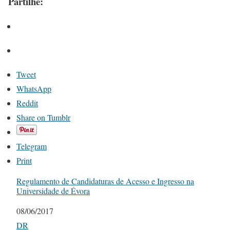
Partilhe:
Tweet
WhatsApp
Reddit
Share on Tumblr
Telegram
Print
Regulamento de Candidaturas de Acesso e Ingresso na
Universidade de Évora
Date
08/06/2017
In relation to
DR