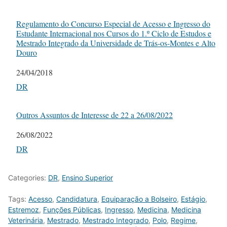
Regulamento do Concurso Especial de Acesso e Ingresso do
Estudante Internacional nos Cursos do 1.º Ciclo de Estudos e
Mestrado Integrado da Universidade de Trás-os-Montes e Alto
Douro
Date
24/04/2018
In relation to
DR
Outros Assuntos de Interesse de 22 a 26/08/2022
Date
26/08/2022
In relation to
DR
Categories:
DR
,
Ensino Superior
Tags:
Acesso
,
Candidatura
,
Equiparação a Bolseiro
,
Estágio
,
Estremoz
,
Funções Públicas
,
Ingresso
,
Medicina
,
Medicina
Veterinária
,
Mestrado
,
Mestrado Integrado
,
Polo
,
Regime
,