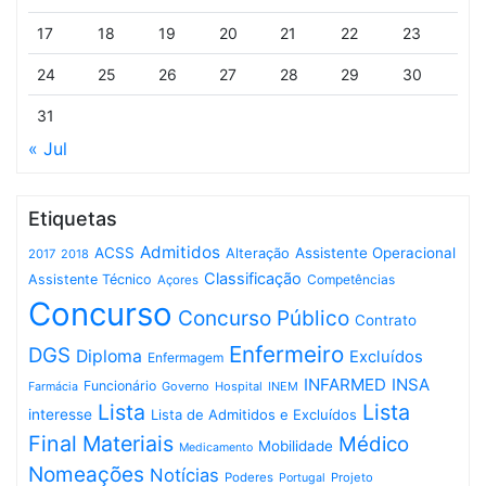
17
18
19
20
21
22
23
24
25
26
27
28
29
30
31
« Jul
Etiquetas
Admitidos
ACSS
Assistente Operacional
Alteração
2017
2018
Classificação
Assistente Técnico
Competências
Açores
Concurso
Concurso Público
Contrato
Enfermeiro
DGS
Diploma
Excluídos
Enfermagem
INFARMED
INSA
Funcionário
Governo
Hospital
INEM
Farmácia
Lista
Lista
interesse
Lista de Admitidos e Excluídos
Final
Materiais
Médico
Mobilidade
Medicamento
Nomeações
Notícias
Poderes
Projeto
Portugal