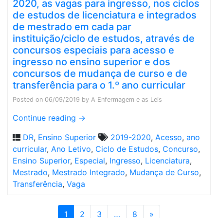
2020, as vagas para ingresso, nos ciclos
de estudos de licenciatura e integrados
de mestrado em cada par
instituição/ciclo de estudos, através de
concursos especiais para acesso e
ingresso no ensino superior e dos
concursos de mudança de curso e de
transferência para o 1.º ano curricular
Posted on
06/09/2019
by
A Enfermagem e as Leis
Continue reading
→
DR
,
Ensino Superior
2019-2020
,
Acesso
,
ano
curricular
,
Ano Letivo
,
Ciclo de Estudos
,
Concurso
,
Ensino Superior
,
Especial
,
Ingresso
,
Licenciatura
,
Mestrado
,
Mestrado Integrado
,
Mudança de Curso
,
Transferência
,
Vaga
1
2
3
…
8
»