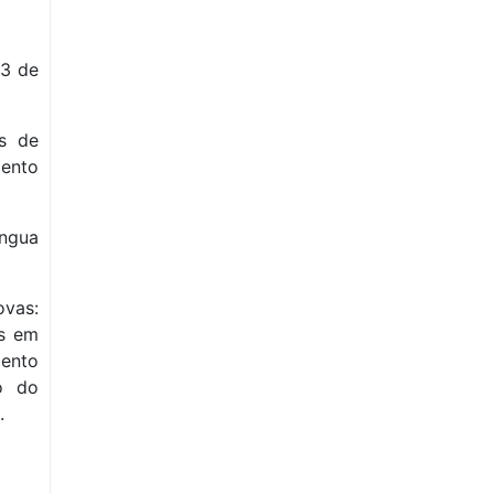
 3 de
os de
mento
íngua
ovas:
es em
mento
o do
.