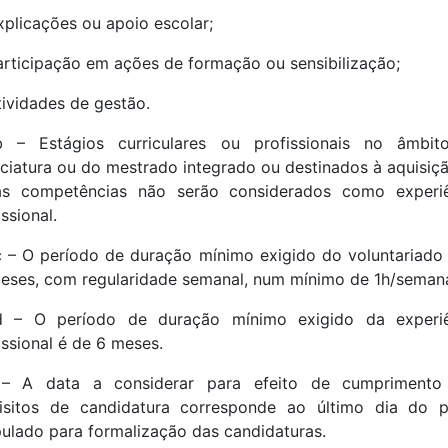
xplicações ou apoio escolar;
articipação em ações de formação ou sensibilização;
tividades de gestão.
.b – Estágios curriculares ou profissionais no âmbit
nciatura ou do mestrado integrado ou destinados à aquisiç
as competências não serão considerados como experiê
issional.
c – O período de duração mínimo exigido do voluntariado
eses, com regularidade semanal, num mínimo de 1h/seman
.d – O período de duração mínimo exigido da experiê
issional é de 6 meses.
 – A data a considerar para efeito de cumprimento
isitos de candidatura corresponde ao último dia do 
pulado para formalização das candidaturas.