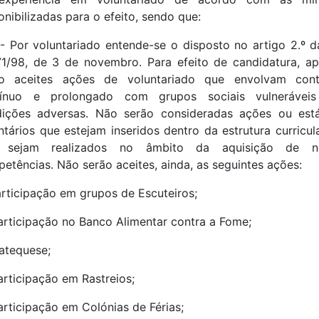
onibilizadas para o efeito, sendo que:
ª- Por voluntariado entende-se o disposto no artigo 2.º d
71/98, de 3 de novembro. Para efeito de candidatura, a
ão aceites ações de voluntariado que envolvam cont
tínuo e prolongado com grupos sociais vulnerávei
ições adversas. Não serão consideradas ações ou est
ntários que estejam inseridos dentro da estrutura curricul
 sejam realizados no âmbito da aquisição de n
etências. Não serão aceites, ainda, as seguintes ações:
articipação em grupos de Escuteiros;
articipação no Banco Alimentar contra a Fome;
atequese;
articipação em Rastreios;
articipação em Colónias de Férias;