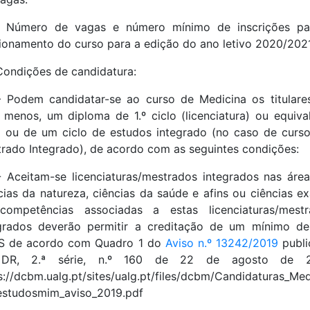
 – Número de vagas e número mínimo de inscrições pa
ionamento do curso para a edição do ano letivo 2020/202
Condições de candidatura:
– Podem candidatar-se ao curso de Medicina os titulare
 menos, um diploma de 1.º ciclo (licenciatura) ou equiva
l ou de um ciclo de estudos integrado (no caso de curs
rado Integrado), de acordo com as seguintes condições:
ª- Aceitam-se licenciaturas/mestrados integrados nas áre
cias da natureza, ciências da saúde e afins ou ciências ex
competências associadas a estas licenciaturas/mestr
grados deverão permitir a creditação de um mínimo d
S de acordo com Quadro 1 do
Aviso n.º 13242/2019
publi
DR, 2.ª série, n.º 160 de 22 de agosto de 2
s://dcbm.ualg.pt/sites/ualg.pt/files/dcbm/Candidaturas_Med
studosmim_aviso_2019.pdf