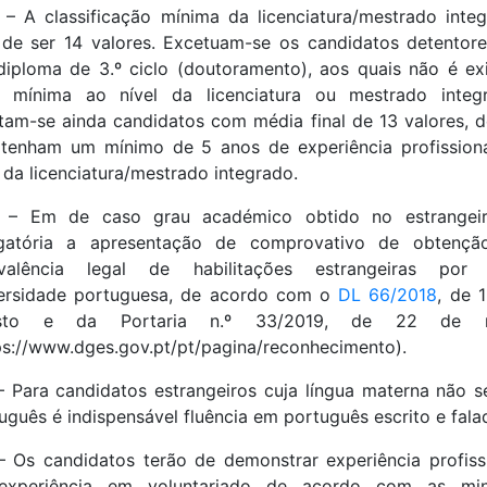
b – A classificação mínima da licenciatura/mestrado inte
de ser 14 valores. Excetuam-se os candidatos detentor
iploma de 3.º ciclo (doutoramento), aos quais não é ex
a mínima ao nível da licenciatura ou mestrado integr
tam-se ainda candidatos com média final de 13 valores, 
tenham um mínimo de 5 anos de experiência profission
 da licenciatura/mestrado integrado.
.c – Em de caso grau académico obtido no estrangeir
igatória a apresentação de comprovativo de obtençã
ivalência legal de habilitações estrangeiras por
ersidade portuguesa, de acordo com o
DL 66/2018
, de 
sto e da Portaria n.º 33/2019, de 22 de 
ps://www.dges.gov.pt/pt/pagina/reconhecimento).
– Para candidatos estrangeiros cuja língua materna não s
uguês é indispensável fluência em português escrito e fala
– Os candidatos terão de demonstrar experiência profiss
experiência em voluntariado de acordo com as min