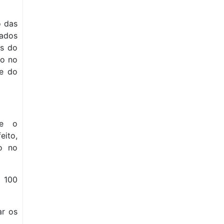
o das
iados
es do
to no
de do
te o
eito,
do no
e 100
ar os