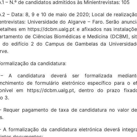
b.1 – N.º de candidatos admitidos às Minientrevistas: 105
b.2 – Data: 8, 9 e 10 de maio de 2020; Local de realizaçã
entrevistas: Universidade do Algarve – Faro. Serão anunc
etalhes em https://dcbm.ualg.pt e afixados nas instalaçõ
rtamento de Ciências Biomédicas e Medicina (DCBM), si
o do edifício 2 do Campus de Gambelas da Universida
rve.
Formalização da candidatura:
 – A candidatura deverá ser formalizada median
nchimento de formulário eletrónico específico para o ef
onível em https://dcbm.ualg.pt, dentro do prazo fixa
o 3.
– Requer pagamento de taxa de candidatura no valor d
s.
– A formalização da candidatura eletrónica deverá integr
intes documentos: