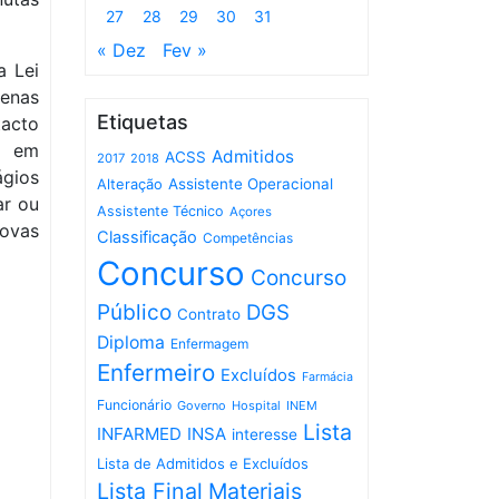
27
28
29
30
31
« Dez
Fev »
a Lei
penas
Etiquetas
acto
s em
Admitidos
ACSS
2017
2018
ágios
Assistente Operacional
Alteração
ar ou
Assistente Técnico
Açores
ovas
Classificação
Competências
Concurso
Concurso
Público
DGS
Contrato
Diploma
Enfermagem
Enfermeiro
Excluídos
Farmácia
Funcionário
Governo
Hospital
INEM
Lista
INFARMED
INSA
interesse
Lista de Admitidos e Excluídos
Lista Final
Materiais