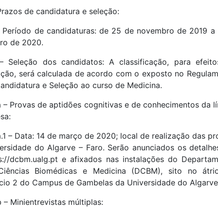
Prazos de candidatura e seleção:
– Período de candidaturas: de 25 de novembro de 2019 a
iro de 2020.
– Seleção dos candidatos: A classificação, para efeit
ação, será calculada de acordo com o exposto no Regula
andidatura e Seleção ao curso de Medicina.
a – Provas de aptidões cognitivas e de conhecimentos da l
esa:
a.1 – Data: 14 de março de 2020; local de realização das pr
ersidade do Algarve – Faro. Serão anunciados os detalh
s://dcbm.ualg.pt e afixados nas instalações do Departa
Ciências Biomédicas e Medicina (DCBM), sito no átri
ício 2 do Campus de Gambelas da Universidade do Algarve
b – Minientrevistas múltiplas: