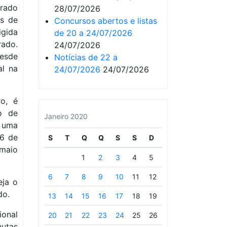
grado
28/07/2026
es de
Concursos abertos e listas
igida
de 20 a 24/07/2026
ado.
24/07/2026
desde
Notícias de 22 a
al na
24/07/2026
24/07/2026
o, é
o de
Janeiro 2020
 uma
16 de
S
T
Q
Q
S
S
D
maio
1
2
3
4
5
6
7
8
9
10
11
12
eja o
do.
13
14
15
16
17
18
19
ional
20
21
22
23
24
25
26
utas