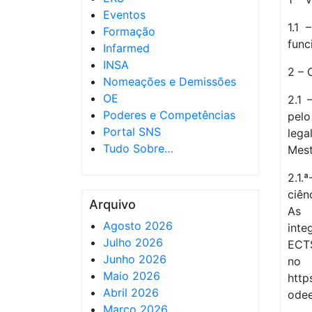
Eventos
1.1
Formação
func
Infarmed
INSA
2 – 
Nomeações e Demissões
OE
2.1 
Poderes e Competências
pelo
Portal SNS
lega
Tudo Sobre…
Mest
2.1.
ciên
Arquivo
As 
Agosto 2026
inte
Julho 2026
ECT
Junho 2026
no 
Maio 2026
http
Abril 2026
odee
Março 2026