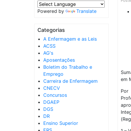
Post
Powered by
Translate
Categorias
A Enfermagem e as Leis
ACSS
AG's
Aposentações
Boletim do Trabalho e
Sumá
Emprego
em M
Carreira de Enfermagem
CNECV
Por
Concursos
Prof
DGAEP
apr
DGS
Int
DR
(Reg
Ensino Superior
ERS
1 – 