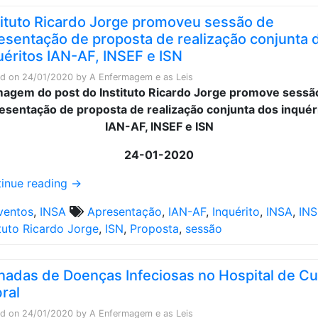
tituto Ricardo Jorge promoveu sessão de
esentação de proposta de realização conjunta 
uéritos IAN-AF, INSEF e ISN
ed on
24/01/2020
by
A Enfermagem e as Leis
24-01-2020
inue reading
→
ventos
,
INSA
Apresentação
,
IAN-AF
,
Inquérito
,
INSA
,
INS
ituto Ricardo Jorge
,
ISN
,
Proposta
,
sessão
nadas de Doenças Infeciosas no Hospital de Cu
ral
ed on
24/01/2020
by
A Enfermagem e as Leis