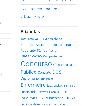
20
21
22
23
24
25
26
27
28
29
30
31
« Dez
Fev »
al
Etiquetas
Admitidos
ACSS
2017
2018
:
Assistente Operacional
Alteração
Assistente Técnico
Açores
Classificação
Competências
Concurso
Concurso
Público
DGS
Contrato
al
,
Diploma
Enfermagem
Enfermeiro
Excluídos
Farmácia
Funcionário
Governo
Hospital
INEM
Lista
INFARMED
INSA
interesse
Lista de Admitidos e Excluídos