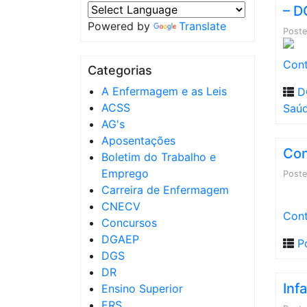
– D
Powered by
Translate
Post
Cont
Categorias
A Enfermagem e as Leis
D
ACSS
Saú
AG's
Aposentações
Con
Boletim do Trabalho e
Emprego
Post
Carreira de Enfermagem
CNECV
Cont
Concursos
DGAEP
P
DGS
DR
Inf
Ensino Superior
ERS