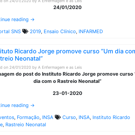
ed on
24/01/2020
by
A Enfermagem e as Leis
24/01/2020
inue reading
→
ortal SNS
2019
,
Ensaio Clínico
,
INFARMED
tituto Ricardo Jorge promove curso “Um dia co
treio Neonatal”
ed on
24/01/2020
by
A Enfermagem e as Leis
23-01-2020
inue reading
→
ventos
,
Formação
,
INSA
Curso
,
INSA
,
Instituto Ricardo
ge
,
Rastreio Neonatal