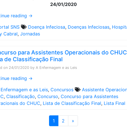
24/01/2020
inue reading
→
ortal SNS
Doença Infeciosa
,
Doenças Infeciosas
,
Hospit
y Cabral
,
Jornadas
curso para Assistentes Operacionais do CHUC
ta de Classificação Final
ed on
24/01/2020
by
A Enfermagem e as Leis
inue reading
→
 Enfermagem e as Leis
,
Concursos
Assistente Operacion
UC
,
Classificação
,
Concurso
,
Concurso para Assistentes
racionais do CHUC
,
Lista de Classificação Final
,
Lista Final
1
2
»