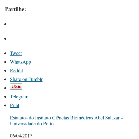
Partilhe:
Tweet
WhatsApp
Reddit
Share on Tumblr
Telegram
Print
Estatutos do Instituto Ciências Biomédicas Abel Salazar –
Universidade do Porto
Date
06/04/2017