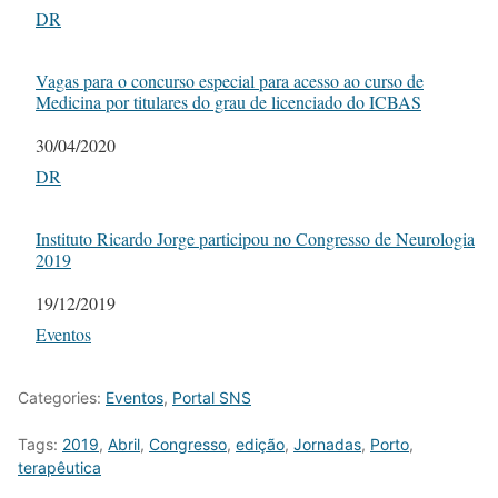
In relation to
DR
Vagas para o concurso especial para acesso ao curso de
Medicina por titulares do grau de licenciado do ICBAS
Date
30/04/2020
In relation to
DR
Instituto Ricardo Jorge participou no Congresso de Neurologia
2019
Date
19/12/2019
In relation to
Eventos
Categories:
Eventos
,
Portal SNS
Tags:
2019
,
Abril
,
Congresso
,
edição
,
Jornadas
,
Porto
,
terapêutica