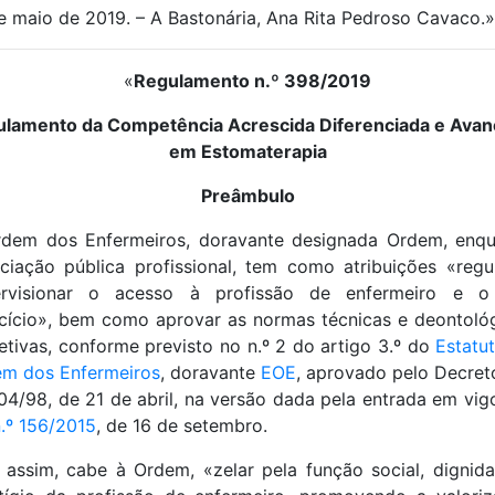
e maio de 2019. – A Bastonária, Ana Rita Pedroso Cavaco.»
«
Regulamento n.º 398/2019
lamento da Competência Acrescida Diferenciada e Ava
em Estomaterapia
Preâmbulo
dem dos Enfermeiros, doravante designada Ordem, enq
ciação pública profissional, tem como atribuições «regu
ervisionar o acesso à profissão de enfermeiro e o
cício», bem como aprovar as normas técnicas e deontoló
etivas, conforme previsto no n.º 2 do artigo 3.º do
Estatu
m dos Enfermeiros
, doravante
EOE
, aprovado pelo Decret
104/98, de 21 de abril, na versão dada pela entrada em vig
n.º 156/2015
, de 16 de setembro.
assim, cabe à Ordem, «zelar pela função social, dignid