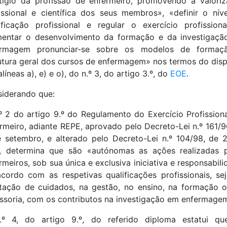
tígio da profissão de enfermeiro, promovendo a valori
issional e científica dos seus membros», «definir o nív
ificação profissional e regular o exercício profission
entar o desenvolvimento da formação e da investigaç
ermagem pronunciar-se sobre os modelos de formaç
utura geral dos cursos de enfermagem» nos termos do dis
alíneas a), e) e o), do n.º 3, do artigo 3.º, do
EOE
.
iderando que:
º 2 do artigo 9.º do Regulamento do Exercício Profission
rmeiro, adiante REPE, aprovado pelo Decreto-Lei n.º 161/9
 setembro, e alterado pelo Decreto-Lei n.º 104/98, de 
l, determina que são «autónomas as ações realizadas 
rmeiros, sob sua única e exclusiva iniciativa e responsabili
cordo com as respetivas qualificações profissionais, se
tação de cuidados, na gestão, no ensino, na formação 
ssoria, com os contributos na investigação em enfermage
.º 4, do artigo 9.º, do referido diploma estatui qu