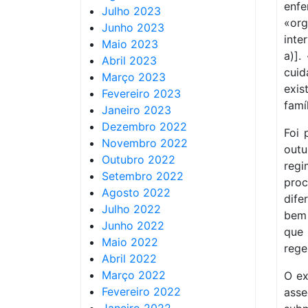
enfe
Julho 2023
«or
Junho 2023
inte
Maio 2023
a)].
Abril 2023
cuid
Março 2023
exis
Fevereiro 2023
famí
Janeiro 2023
Dezembro 2022
Foi 
Novembro 2022
out
Outubro 2022
regi
Setembro 2022
pro
Agosto 2022
dife
Julho 2022
bem
Junho 2022
que 
Maio 2022
rege
Abril 2022
Março 2022
O ex
Fevereiro 2022
asse