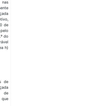
 nas
sente
nçada
tivo,
0 de
pelo
.º do
rável
ea h)
s de
nçada
l de
) que