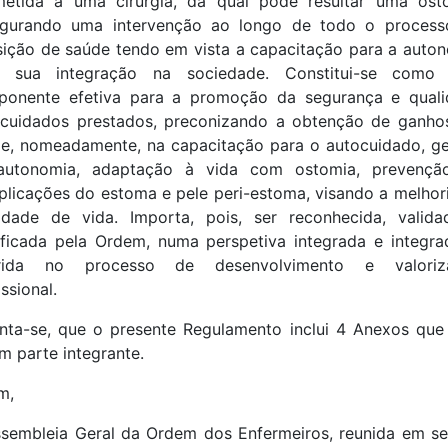
etida a uma cirurgia, da qual pode resultar uma ost
egurando uma intervenção ao longo de todo o process
sição de saúde tendo em vista a capacitação para a auto
 sua integração na sociedade. Constitui-se como
ponente efetiva para a promoção da segurança e quali
cuidados prestados, preconizando a obtenção de ganh
e, nomeadamente, na capacitação para o autocuidado, g
autonomia, adaptação à vida com ostomia, prevençã
licações do estoma e pele peri-estoma, visando a melhor
idade de vida. Importa, pois, ser reconhecida, valid
ificada pela Ordem, numa perspetiva integrada e integra
erida no processo de desenvolvimento e valoriz
issional.
nta-se, que o presente Regulamento inclui 4 Anexos que
m parte integrante.
m,
sembleia Geral da Ordem dos Enfermeiros, reunida em s