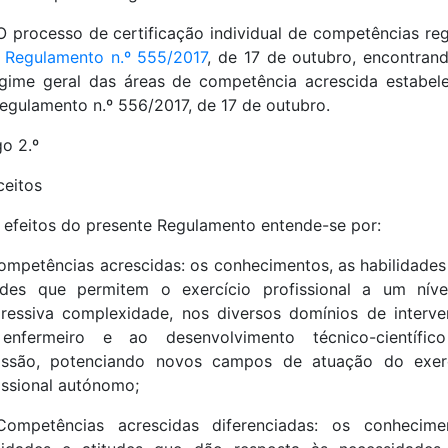
O processo de certificação individual de competências re
o
Regulamento n.º 555/2017
, de 17 de outubro, encontran
gime geral das áreas de competência acrescida estabel
egulamento n.º 556/2017, de 17 de outubro.
go 2.º
eitos
 efeitos do presente Regulamento entende-se por:
ompetências acrescidas: os conhecimentos, as habilidades
udes que permitem o exercício profissional a um nív
ressiva complexidade, nos diversos domínios de interv
enfermeiro e ao desenvolvimento técnico-científic
fissão, potenciando novos campos de atuação do exerc
issional autónomo;
Competências acrescidas diferenciadas: os conhecimen