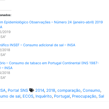
ionados:
im Epidemiológico Observações – Número 24 (janeiro-abril) 2019
SA
5/2019
NSA"
ráfico INSEF – Consumo adicional de sal – INSA
2/2018
NSA"
ório – Consumo de tabaco em Portugal Continental (INS 1987-
) – INSA
4/2018
NSA"
NSA
,
Portal SNS
2014
,
2018
,
comparação
,
Consumo
,
umo de sal
,
ECOS
,
Inquérito
,
Portugal
,
Preocupação
,
Sal