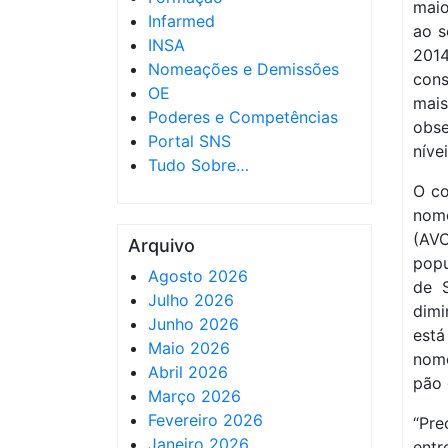
maio
Infarmed
ao s
INSA
201
Nomeações e Demissões
cons
OE
mais
Poderes e Competências
obse
Portal SNS
níve
Tudo Sobre…
O co
nom
(AVC
Arquivo
pop
Agosto 2026
de 
Julho 2026
dimi
Junho 2026
est
Maio 2026
nom
Abril 2026
pão 
Março 2026
Fevereiro 2026
“Pr
Janeiro 2026
entr