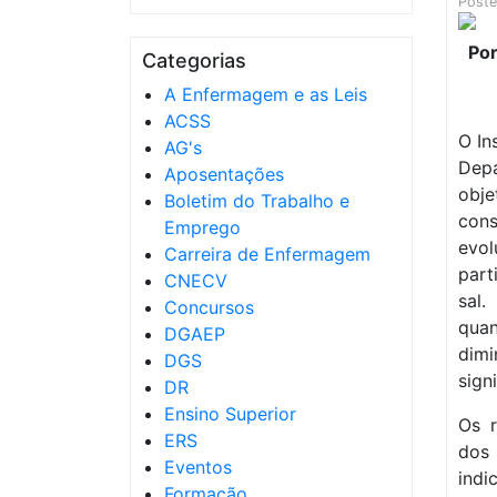
Post
Categorias
A Enfermagem e as Leis
ACSS
O In
AG's
Dep
Aposentações
obje
Boletim do Trabalho e
con
Emprego
evo
Carreira de Enfermagem
par
CNECV
sal
Concursos
quan
DGAEP
dimi
DGS
signi
DR
Ensino Superior
Os r
ERS
dos
Eventos
indi
Formação