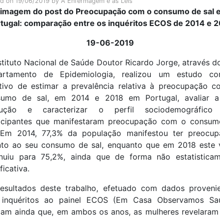
ed on
19/06/2019
by
A Enfermagem e as Leis
19-06-2019
stituto Nacional de Saúde Doutor Ricardo Jorge, através d
artamento de Epidemiologia, realizou um estudo c
tivo de estimar a prevalência relativa à preocupação 
sumo de sal, em 2014 e 2018 em Portugal, avaliar a
lução e caracterizar o perfil sociodemográfico
ticipantes que manifestaram preocupação com o consum
. Em 2014, 77,3% da população manifestou ter preocup
to ao seu consumo de sal, enquanto que em 2018 este 
nuiu para 75,2%, ainda que de forma não estatistica
ficativa.
esultados deste trabalho, efetuado com dados proveni
 inquéritos ao painel ECOS (Em Casa Observamos Saú
cam ainda que, em ambos os anos, as mulheres revelara