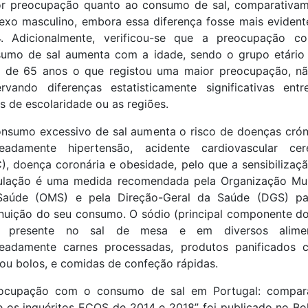
r preocupação quanto ao consumo de sal, comparativa
exo masculino, embora essa diferença fosse mais eviden
4. Adicionalmente, verificou-se que a preocupação c
umo de sal aumenta com a idade, sendo o grupo etári
 de 65 anos o que registou uma maior preocupação, n
rvando diferenças estatisticamente significativas ent
is de escolaridade ou as regiões.
nsumo excessivo de sal aumenta o risco de doenças crón
eadamente hipertensão, acidente cardiovascular cere
), doença coronária e obesidade, pelo que a sensibilizaç
ulação é uma medida recomendada pela Organização Mun
Saúde (OMS) e pela Direção-Geral da Saúde (DGS) pa
nuição do seu consumo. O sódio (principal componente do
á presente no sal de mesa e em diversos alimen
eadamente carnes processadas, produtos panificados 
ou bolos, e comidas de confeção rápidas.
eocupação com o consumo de sal em Portugal: compar
e os inquéritos ECOS de 2014 e 2018” foi publicado no Bo