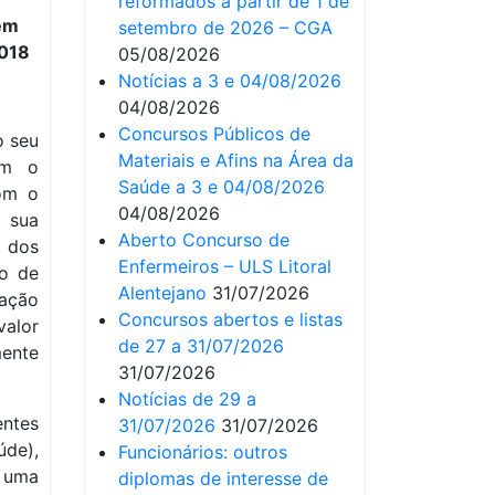
reformados a partir de 1 de
setembro de 2026 – CGA
05/08/2026
Notícias a 3 e 04/08/2026
04/08/2026
Concursos Públicos de
o seu
Materiais e Afins na Área da
om o
Saúde a 3 e 04/08/2026
com o
04/08/2026
 sua
Aberto Concurso de
 dos
Enfermeiros – ULS Litoral
o de
Alentejano
31/07/2026
ação
Concursos abertos e listas
valor
de 27 a 31/07/2026
mente
31/07/2026
Notícias de 29 a
entes
31/07/2026
31/07/2026
de),
Funcionários: outros
m uma
diplomas de interesse de