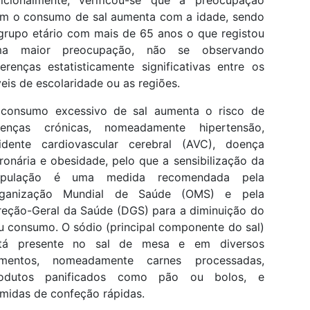
icionalmente, verificou-se que a preocupação
m o consumo de sal aumenta com a idade, sendo
grupo etário com mais de 65 anos o que registou
ma maior preocupação, não se observando
ferenças estatisticamente significativas entre os
veis de escolaridade ou as regiões.
consumo excessivo de sal aumenta o risco de
enças crónicas, nomeadamente hipertensão,
idente cardiovascular cerebral (AVC), doença
ronária e obesidade, pelo que a sensibilização da
opulação é uma medida recomendada pela
ganização Mundial de Saúde (OMS) e pela
reção-Geral da Saúde (DGS) para a diminuição do
u consumo. O sódio (principal componente do sal)
tá presente no sal de mesa e em diversos
imentos, nomeadamente carnes processadas,
odutos panificados como pão ou bolos, e
midas de confeção rápidas.