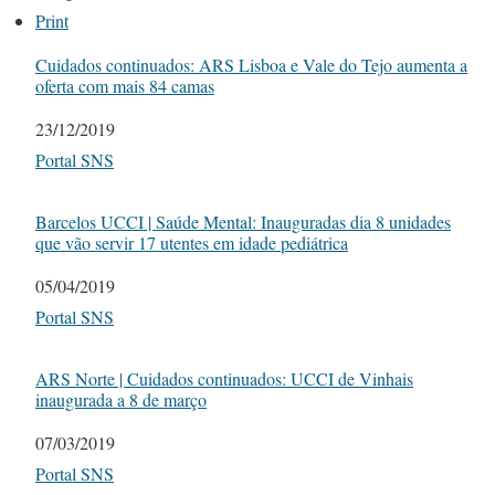
Print
Cuidados continuados: ARS Lisboa e Vale do Tejo aumenta a
oferta com mais 84 camas
Date
23/12/2019
In relation to
Portal SNS
Barcelos UCCI | Saúde Mental: Inauguradas dia 8 unidades
que vão servir 17 utentes em idade pediátrica
Date
05/04/2019
In relation to
Portal SNS
ARS Norte | Cuidados continuados: UCCI de Vinhais
inaugurada a 8 de março
Date
07/03/2019
In relation to
Portal SNS