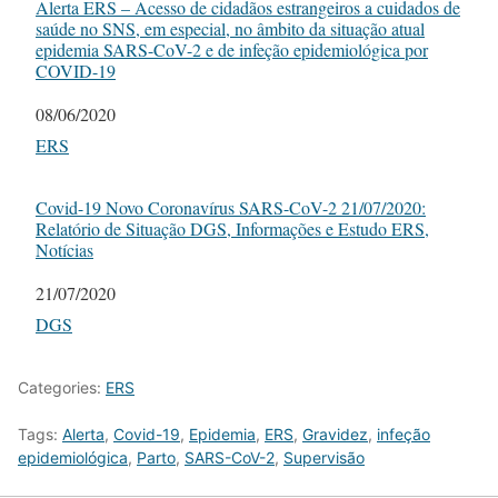
Alerta ERS – Acesso de cidadãos estrangeiros a cuidados de
saúde no SNS, em especial, no âmbito da situação atual
epidemia SARS-CoV-2 e de infeção epidemiológica por
COVID-19
Date
08/06/2020
In relation to
ERS
Covid-19 Novo Coronavírus SARS-CoV-2 21/07/2020:
Relatório de Situação DGS, Informações e Estudo ERS,
Notícias
Date
21/07/2020
In relation to
DGS
Categories:
ERS
Tags:
Alerta
,
Covid-19
,
Epidemia
,
ERS
,
Gravidez
,
infeção
epidemiológica
,
Parto
,
SARS-CoV-2
,
Supervisão