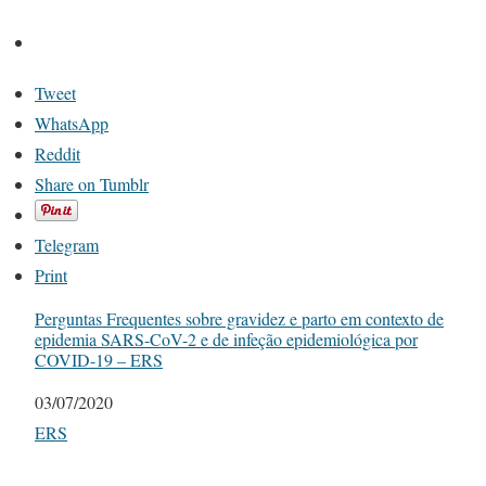
Tweet
WhatsApp
Reddit
Share on Tumblr
Telegram
Print
Perguntas Frequentes sobre gravidez e parto em contexto de
epidemia SARS-CoV-2 e de infeção epidemiológica por
COVID-19 – ERS
Date
03/07/2020
In relation to
ERS