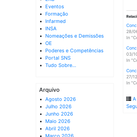
Eventos
Formação
Relac
Infarmed
Concu
INSA
28/0
Nomeações e Demissões
In "C
OE
Concu
Poderes e Competências
03/1
Portal SNS
In "C
Tudo Sobre…
Concu
27/1
In "C
Arquivo
A
Agosto 2026
Segu
Julho 2026
Junho 2026
Maio 2026
Abril 2026
Março 2026