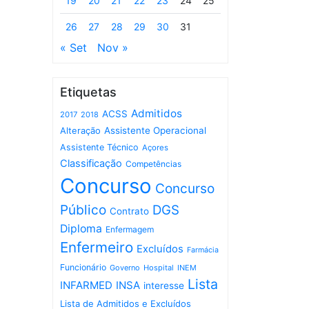
19
20
21
22
23
24
25
26
27
28
29
30
31
« Set
Nov »
Etiquetas
Admitidos
ACSS
2017
2018
Assistente Operacional
Alteração
Assistente Técnico
Açores
Classificação
Competências
Concurso
Concurso
Público
DGS
Contrato
Diploma
Enfermagem
Enfermeiro
Excluídos
Farmácia
Funcionário
Governo
Hospital
INEM
Lista
INFARMED
INSA
interesse
Lista de Admitidos e Excluídos