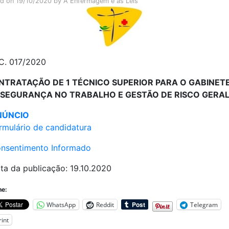
ed on
19/10/2020
by
A Enfermagem e as Leis
C. 017/2020
NTRATAÇÃO DE 1 TÉCNICO SUPERIOR PARA O GABINETE
SEGURANÇA NO TRABALHO E GESTÃO DE RISCO GERA
NÚNCIO
rmulário de candidatura
nsentimento Informado
ta da publicação: 19.10.2020
he:
WhatsApp
Reddit
Telegram
rint