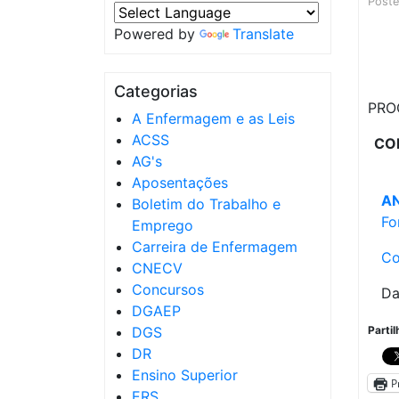
Post
Powered by
Translate
Categorias
PRO
A Enfermagem e as Leis
ACSS
CO
AG's
Aposentações
A
Boletim do Trabalho e
Fo
Emprego
Carreira de Enfermagem
Co
CNECV
Concursos
Da
DGAEP
DGS
Partil
DR
Ensino Superior
P
ERS