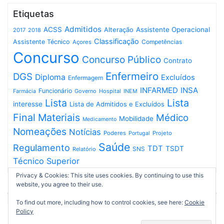
Etiquetas
Admitidos
ACSS
Assistente Operacional
Alteração
2017
2018
Classificação
Assistente Técnico
Competências
Açores
Concurso
Concurso Público
Contrato
Enfermeiro
DGS
Diploma
Excluídos
Enfermagem
INFARMED
INSA
Funcionário
Governo
Hospital
INEM
Farmácia
Lista
Lista
interesse
Lista de Admitidos e Excluídos
Final
Materiais
Médico
Mobilidade
Medicamento
Nomeações
Notícias
Poderes
Projeto
Portugal
Saúde
Regulamento
TDT
TSDT
SNS
Relatório
Técnico Superior
Privacy & Cookies: This site uses cookies. By continuing to use this
website, you agree to their use.
To find out more, including how to control cookies, see here:
Cookie
Policy