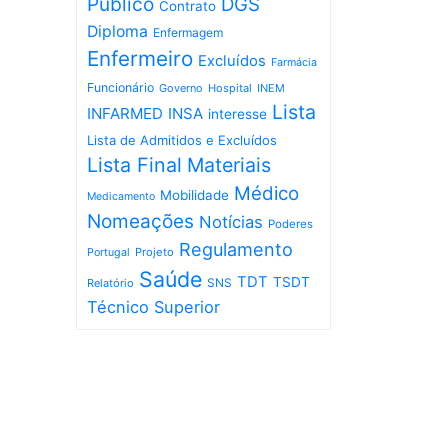
Público
DGS
Contrato
Diploma
Enfermagem
Enfermeiro
Excluídos
Farmácia
Funcionário
Governo
Hospital
INEM
Lista
INFARMED
INSA
interesse
Lista de Admitidos e Excluídos
Lista Final
Materiais
Médico
Mobilidade
Medicamento
Nomeações
Notícias
Poderes
Regulamento
Projeto
Portugal
Saúde
TDT
TSDT
SNS
Relatório
Técnico Superior