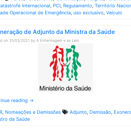
atástrofe Internacional
,
PCI
,
Regulamento
,
Território Nacio
ade Operacional de Emergência
,
uso exclusivo
,
Veículo
neração de Adjunto da Ministra da Saúde
ed on
31/03/2021
by
A Enfermagem e as Leis
inue reading
→
R
,
Nomeações e Demissões
Adjunto
,
Demissão
,
Exoner
stro da Saúde