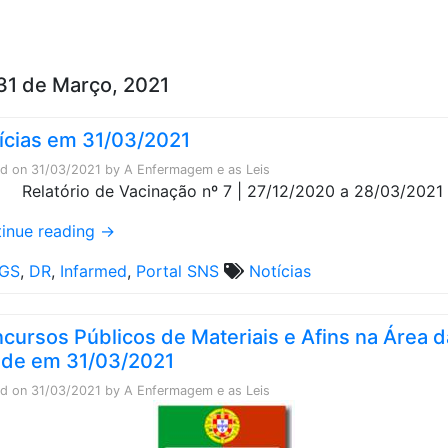
Skip to content
31 de Março, 2021
ícias em 31/03/2021
ed on
31/03/2021
by
A Enfermagem e as Leis
inue reading
→
GS
,
DR
,
Infarmed
,
Portal SNS
Notícias
cursos Públicos de Materiais e Afins na Área d
de em 31/03/2021
ed on
31/03/2021
by
A Enfermagem e as Leis