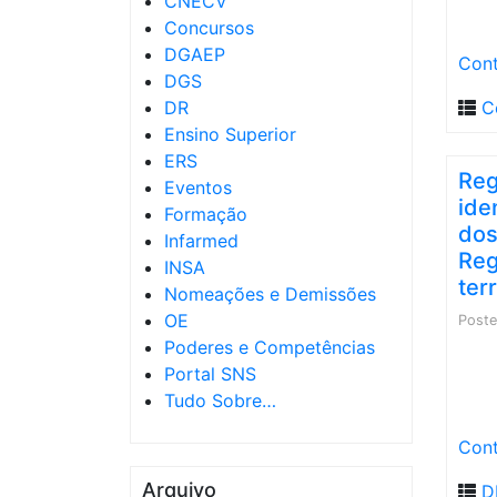
CNECV
Concursos
DGAEP
Cont
DGS
DR
C
Ensino Superior
ERS
Reg
Eventos
ide
Formação
dos
Infarmed
Reg
INSA
ter
Nomeações e Demissões
OE
Post
Poderes e Competências
Portal SNS
Tudo Sobre…
Cont
Arquivo
D