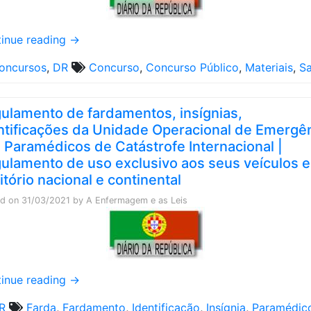
inue reading
→
oncursos
,
DR
Concurso
,
Concurso Público
,
Materiais
,
S
ulamento de fardamentos, insígnias,
ntificações da Unidade Operacional de Emergê
 Paramédicos de Catástrofe Internacional |
ulamento de uso exclusivo aos seus veículos 
ritório nacional e continental
ed on
31/03/2021
by
A Enfermagem e as Leis
inue reading
→
R
Farda
,
Fardamento
,
Identificação
,
Insígnia
,
Paramédic