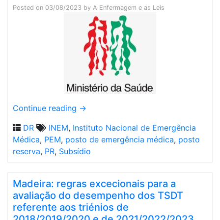
Posted on
03/08/2023
by
A Enfermagem e as Leis
Continue reading
→
DR
INEM
,
Instituto Nacional de Emergência
Médica
,
PEM
,
posto de emergência médica
,
posto
reserva
,
PR
,
Subsídio
Madeira: regras excecionais para a
avaliação do desempenho dos TSDT
referente aos triénios de
2018/2019/2020 e de 2021/2022/2023