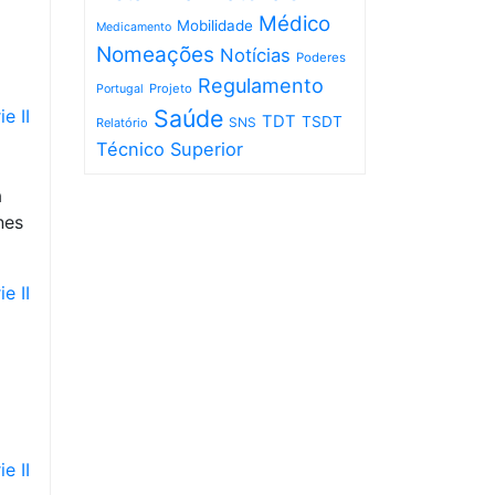
Médico
Mobilidade
Medicamento
Nomeações
Notícias
Poderes
Regulamento
Projeto
Portugal
Saúde
e II
TDT
TSDT
SNS
Relatório
Técnico Superior
a
nes
e II
e II