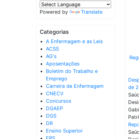
Powered by
Translate
Categorias
A Enfermagem e as Leis
ACSS
AG's
Reg
Aposentações
Boletim do Trabalho e
Emprego
Desp
Carreira de Enfermagem
de 
CNECV
Saúd
Concursos
Desi
DGAEP
Gabi
DGS
Patr
DR
Repú
Ensino Superior
Saúd
ERS