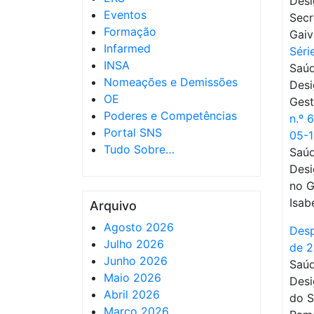
Desi
Eventos
Secr
Formação
Gaiv
Infarmed
Séri
INSA
Saúd
Nomeações e Demissões
Desi
OE
Gest
Poderes e Competências
n.º 
Portal SNS
05-
Tudo Sobre…
Saúd
Desi
no G
Isab
Arquivo
Agosto 2026
Desp
Julho 2026
de 
Junho 2026
Saúd
Maio 2026
Desi
Abril 2026
do S
Março 2026