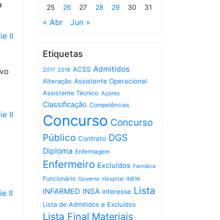
a
25
26
27
28
29
30
31
« Abr
Jun »
e II
Etiquetas
Admitidos
ACSS
ivo
2017
2018
Assistente Operacional
Alteração
Assistente Técnico
Açores
Classificação
Competências
e II
Concurso
Concurso
Público
DGS
Contrato
Diploma
Enfermagem
o
Enfermeiro
Excluídos
Farmácia
Funcionário
Governo
Hospital
INEM
Lista
INFARMED
INSA
interesse
e II
Lista de Admitidos e Excluídos
Lista Final
Materiais