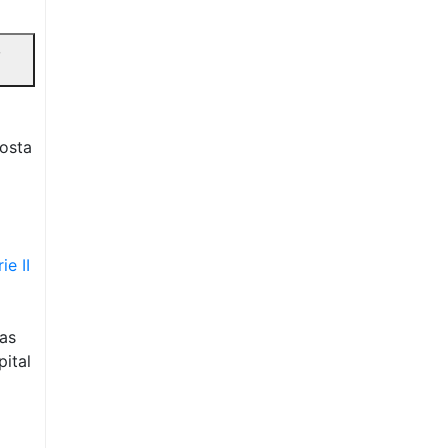
,
osta
e II
as
ital