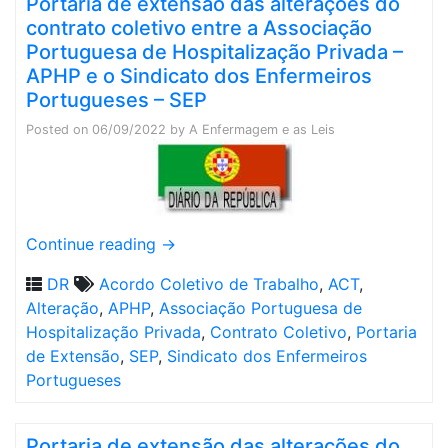
Portaria de extensão das alterações do
contrato coletivo entre a Associação
Portuguesa de Hospitalização Privada –
APHP e o Sindicato dos Enfermeiros
Portugueses – SEP
Posted on
06/09/2022
by
A Enfermagem e as Leis
Continue reading
→
DR
Acordo Coletivo de Trabalho
,
ACT
,
Alteração
,
APHP
,
Associação Portuguesa de
Hospitalização Privada
,
Contrato Coletivo
,
Portaria
de Extensão
,
SEP
,
Sindicato dos Enfermeiros
Portugueses
Portaria de extensão das alterações do