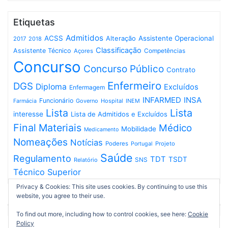
Etiquetas
Admitidos
ACSS
Assistente Operacional
Alteração
2017
2018
Classificação
Assistente Técnico
Competências
Açores
Concurso
Concurso Público
Contrato
Enfermeiro
DGS
Diploma
Excluídos
Enfermagem
INFARMED
INSA
Funcionário
Governo
Hospital
INEM
Farmácia
Lista
Lista
interesse
Lista de Admitidos e Excluídos
Final
Materiais
Médico
Mobilidade
Medicamento
Nomeações
Notícias
Poderes
Projeto
Portugal
Saúde
Regulamento
TDT
TSDT
SNS
Relatório
Técnico Superior
Privacy & Cookies: This site uses cookies. By continuing to use this
website, you agree to their use.
To find out more, including how to control cookies, see here:
Cookie
Policy