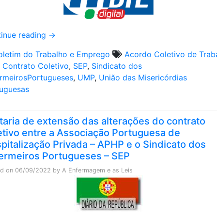
inue reading
→
oletim do Trabalho e Emprego
Acordo Coletivo de Trab
,
Contrato Coletivo
,
SEP
,
Sindicato dos
rmeirosPortugueses
,
UMP
,
União das Misericórdias
uguesas
taria de extensão das alterações do contrato
etivo entre a Associação Portuguesa de
pitalização Privada – APHP e o Sindicato dos
ermeiros Portugueses – SEP
ed on
06/09/2022
by
A Enfermagem e as Leis