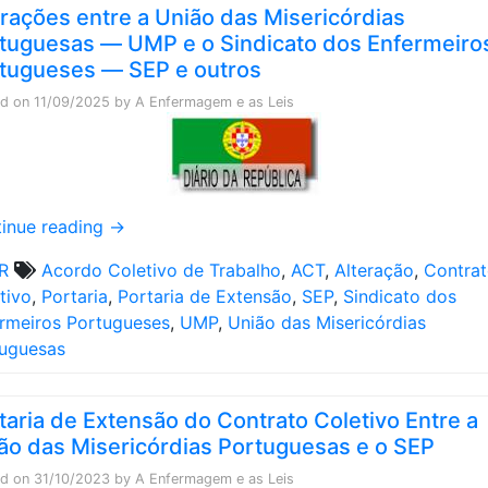
erações entre a União das Misericórdias
tuguesas ― UMP e o Sindicato dos Enfermeiro
tugueses ― SEP e outros
ed on
11/09/2025
by
A Enfermagem e as Leis
inue reading
→
R
Acordo Coletivo de Trabalho
,
ACT
,
Alteração
,
Contra
tivo
,
Portaria
,
Portaria de Extensão
,
SEP
,
Sindicato dos
rmeiros Portugueses
,
UMP
,
União das Misericórdias
uguesas
taria de Extensão do Contrato Coletivo Entre a
ão das Misericórdias Portuguesas e o SEP
ed on
31/10/2023
by
A Enfermagem e as Leis