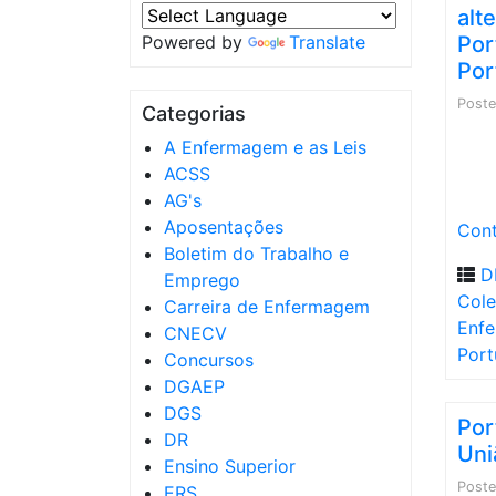
alt
Powered by
Translate
Por
Por
Post
Categorias
A Enfermagem e as Leis
ACSS
AG's
Aposentações
Cont
Boletim do Trabalho e
D
Emprego
Cole
Carreira de Enfermagem
Enfe
CNECV
Port
Concursos
DGAEP
DGS
Por
DR
Uni
Ensino Superior
Post
ERS