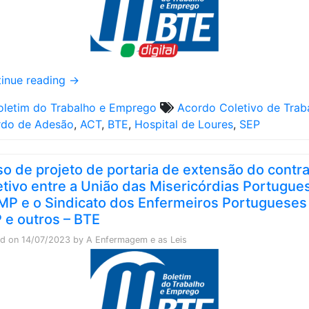
inue reading
→
oletim do Trabalho e Emprego
Acordo Coletivo de Trab
rdo de Adesão
,
ACT
,
BTE
,
Hospital de Loures
,
SEP
so de projeto de portaria de extensão do contr
etivo entre a União das Misericórdias Portugue
MP e o Sindicato dos Enfermeiros Portugueses
 e outros – BTE
ed on
14/07/2023
by
A Enfermagem e as Leis