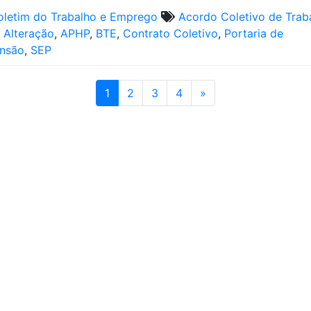
oletim do Trabalho e Emprego
Acordo Coletivo de Trab
,
Alteração
,
APHP
,
BTE
,
Contrato Coletivo
,
Portaria de
nsão
,
SEP
1
2
3
4
»