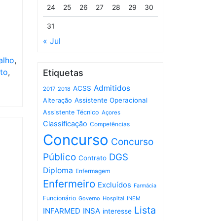
24
25
26
27
28
29
30
31
« Jul
alho
,
eto
,
Etiquetas
Admitidos
ACSS
2017
2018
Assistente Operacional
Alteração
Assistente Técnico
Açores
Classificação
Competências
Concurso
Concurso
Público
DGS
Contrato
Diploma
Enfermagem
Enfermeiro
Excluídos
Farmácia
Funcionário
Governo
Hospital
INEM
Lista
INFARMED
INSA
interesse