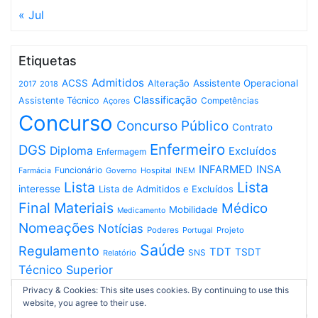
« Jul
Etiquetas
Admitidos
ACSS
Assistente Operacional
Alteração
2017
2018
Classificação
Assistente Técnico
Competências
Açores
Concurso
Concurso Público
Contrato
Enfermeiro
DGS
Diploma
Excluídos
Enfermagem
INFARMED
INSA
Funcionário
Governo
Hospital
INEM
Farmácia
Lista
Lista
interesse
Lista de Admitidos e Excluídos
Final
Materiais
Médico
Mobilidade
Medicamento
Nomeações
Notícias
Poderes
Projeto
Portugal
Saúde
Regulamento
TDT
TSDT
SNS
Relatório
Técnico Superior
Privacy & Cookies: This site uses cookies. By continuing to use this
website, you agree to their use.