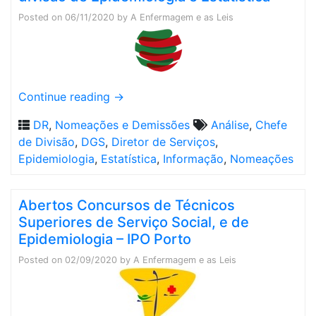
Posted on
06/11/2020
by
A Enfermagem e as Leis
Continue reading
→
DR
,
Nomeações e Demissões
Análise
,
Chefe
de Divisão
,
DGS
,
Diretor de Serviços
,
Epidemiologia
,
Estatística
,
Informação
,
Nomeações
Abertos Concursos de Técnicos
Superiores de Serviço Social, e de
Epidemiologia – IPO Porto
Posted on
02/09/2020
by
A Enfermagem e as Leis