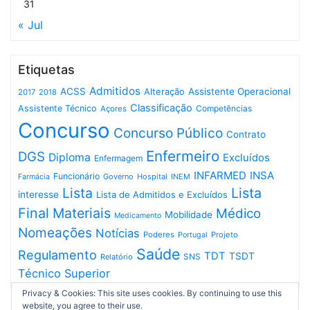
31
« Jul
Etiquetas
Admitidos
ACSS
Assistente Operacional
Alteração
2017
2018
Classificação
Assistente Técnico
Competências
Açores
Concurso
Concurso Público
Contrato
Enfermeiro
DGS
Diploma
Excluídos
Enfermagem
INFARMED
INSA
Funcionário
Governo
Hospital
INEM
Farmácia
Lista
Lista
interesse
Lista de Admitidos e Excluídos
Final
Materiais
Médico
Mobilidade
Medicamento
Nomeações
Notícias
Poderes
Projeto
Portugal
Saúde
Regulamento
TDT
TSDT
SNS
Relatório
Técnico Superior
Privacy & Cookies: This site uses cookies. By continuing to use this
website, you agree to their use.