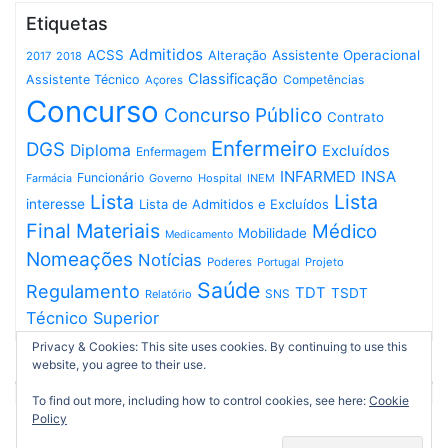
Etiquetas
Admitidos
ACSS
Assistente Operacional
Alteração
2017
2018
Classificação
Assistente Técnico
Competências
Açores
Concurso
Concurso Público
Contrato
Enfermeiro
DGS
Diploma
Excluídos
Enfermagem
INFARMED
INSA
Funcionário
Governo
Hospital
INEM
Farmácia
Lista
Lista
interesse
Lista de Admitidos e Excluídos
Final
Materiais
Médico
Mobilidade
Medicamento
Nomeações
Notícias
Poderes
Projeto
Portugal
Saúde
Regulamento
TDT
TSDT
SNS
Relatório
Técnico Superior
Privacy & Cookies: This site uses cookies. By continuing to use this
website, you agree to their use.
To find out more, including how to control cookies, see here:
Cookie
Policy