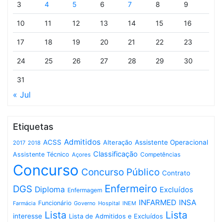
3
4
5
6
7
8
9
10
11
12
13
14
15
16
17
18
19
20
21
22
23
24
25
26
27
28
29
30
31
« Jul
Etiquetas
Admitidos
ACSS
Assistente Operacional
Alteração
2017
2018
Classificação
Assistente Técnico
Competências
Açores
Concurso
Concurso Público
Contrato
Enfermeiro
DGS
Diploma
Excluídos
Enfermagem
INFARMED
INSA
Funcionário
Governo
Hospital
INEM
Farmácia
Lista
Lista
interesse
Lista de Admitidos e Excluídos