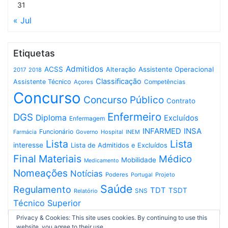
31
« Jul
Etiquetas
Admitidos
ACSS
Assistente Operacional
Alteração
2017
2018
Classificação
Assistente Técnico
Competências
Açores
Concurso
Concurso Público
Contrato
Enfermeiro
DGS
Diploma
Excluídos
Enfermagem
INFARMED
INSA
Funcionário
Governo
Hospital
INEM
Farmácia
Lista
Lista
interesse
Lista de Admitidos e Excluídos
Final
Materiais
Médico
Mobilidade
Medicamento
Nomeações
Notícias
Poderes
Projeto
Portugal
Saúde
Regulamento
TDT
TSDT
SNS
Relatório
Técnico Superior
Privacy & Cookies: This site uses cookies. By continuing to use this
website, you agree to their use.