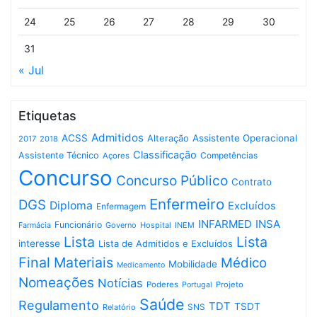
24
25
26
27
28
29
30
31
« Jul
Etiquetas
Admitidos
ACSS
Assistente Operacional
Alteração
2017
2018
Classificação
Assistente Técnico
Competências
Açores
Concurso
Concurso Público
Contrato
Enfermeiro
DGS
Diploma
Excluídos
Enfermagem
INFARMED
INSA
Funcionário
Governo
Hospital
INEM
Farmácia
Lista
Lista
interesse
Lista de Admitidos e Excluídos
Final
Materiais
Médico
Mobilidade
Medicamento
Nomeações
Notícias
Poderes
Projeto
Portugal
Saúde
Regulamento
TDT
TSDT
SNS
Relatório