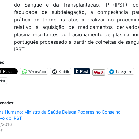
do Sangue e da Transplantação, IP (IPST), c
faculdade de subdelegação, a competência pa
prática de todos os atos a realizar no procedi
relativo à aquisição de medicamentos derivado
plasma resultantes do fracionamento de plasma h
português processado a partir de colheitas de sang
IPST
he:
WhatsApp
Reddit
Telegram
rint
ionados:
ma Humano: Ministro da Saúde Delega Poderes no Conselho
ivo do IPST
1/2016
R"