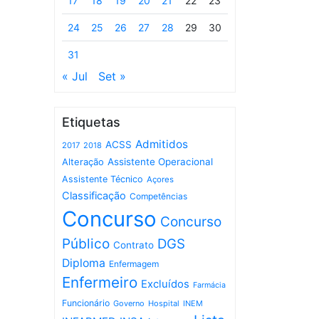
17
18
19
20
21
22
23
24
25
26
27
28
29
30
31
« Jul
Set »
Etiquetas
Admitidos
ACSS
2017
2018
Assistente Operacional
Alteração
Assistente Técnico
Açores
Classificação
Competências
Concurso
Concurso
Público
DGS
Contrato
Diploma
Enfermagem
Enfermeiro
Excluídos
Farmácia
Funcionário
Governo
Hospital
INEM