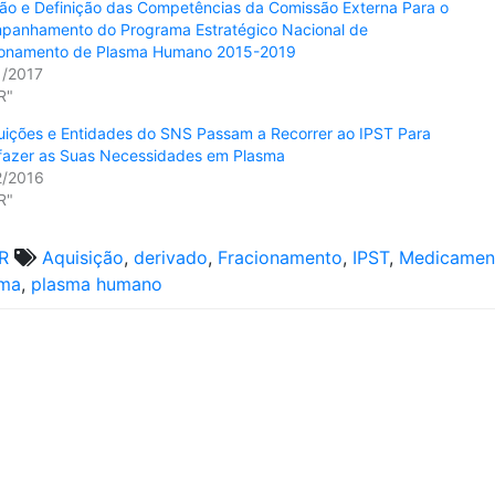
ão e Definição das Competências da Comissão Externa Para o
panhamento do Programa Estratégico Nacional de
ionamento de Plasma Humano 2015-2019
1/2017
R"
tuições e Entidades do SNS Passam a Recorrer ao IPST Para
sfazer as Suas Necessidades em Plasma
2/2016
R"
R
Aquisição
,
derivado
,
Fracionamento
,
IPST
,
Medicamen
sma
,
plasma humano