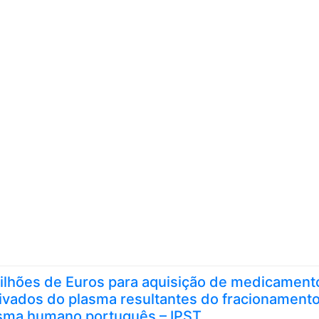
Skip to content
ilhões de Euros para aquisição de medicament
ivados do plasma resultantes do fracionament
sma humano português – IPST