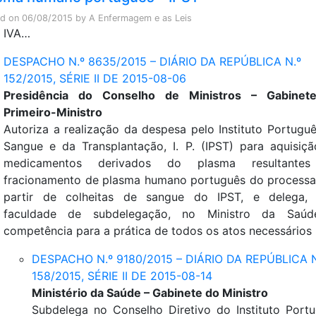
ed on
06/08/2015
by
A Enfermagem e as Leis
IVA…
DESPACHO N.º 8635/2015 – DIÁRIO DA REPÚBLICA N.º
152/2015, SÉRIE II DE 2015-08-06
Presidência do Conselho de Ministros – Gabinet
Primeiro-Ministro
Autoriza a realização da despesa pelo Instituto Portugu
Sangue e da Transplantação, I. P. (IPST) para aquisiç
medicamentos derivados do plasma resultante
fracionamento de plasma humano português do process
partir de colheitas de sangue do IPST, e delega,
faculdade de subdelegação, no Ministro da Saúd
competência para a prática de todos os atos necessários
DESPACHO N.º 9180/2015 – DIÁRIO DA REPÚBLICA N
158/2015, SÉRIE II DE 2015-08-14
Ministério da Saúde – Gabinete do Ministro
Subdelega no Conselho Diretivo do Instituto Port