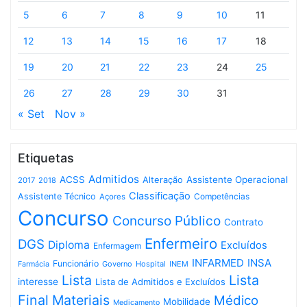
5
6
7
8
9
10
11
12
13
14
15
16
17
18
19
20
21
22
23
24
25
26
27
28
29
30
31
« Set
Nov »
Etiquetas
Admitidos
ACSS
Assistente Operacional
Alteração
2017
2018
Classificação
Assistente Técnico
Competências
Açores
Concurso
Concurso Público
Contrato
Enfermeiro
DGS
Diploma
Excluídos
Enfermagem
INFARMED
INSA
Funcionário
Governo
Hospital
INEM
Farmácia
Lista
Lista
interesse
Lista de Admitidos e Excluídos
Final
Materiais
Médico
Mobilidade
Medicamento