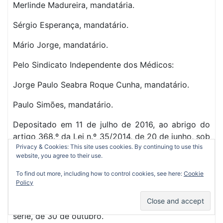
Merlinde Madureira, mandatária.
Sérgio Esperança, mandatário.
Mário Jorge, mandatário.
Pelo Sindicato Independente dos Médicos:
Jorge Paulo Seabra Roque Cunha, mandatário.
Paulo Simões, mandatário.
Depositado em 11 de julho de 2016, ao abrigo do
artigo 368.º da Lei n.º 35/2014, de 20 de junho, sob
Privacy & Cookies: This site uses cookies. By continuing to use this
o n.º 226/2016, a fls. 35 do Livro n.º 2.
website, you agree to their use.
Mandado publicar ao abrigo do artigo 356.º da Lei
To find out more, including how to control cookies, see here:
Cookie
n.º 35/2014, de 20 de junho, no uso da
Policy
competência delegada pelo Despacho n.º
13824/2013, de 16 de outubro, publicado no DR, 2.ª
série, de 30 de outubro.