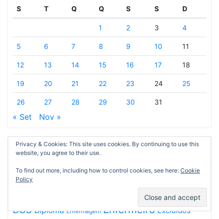
S
T
Q
Q
S
S
D
1
2
3
4
5
6
7
8
9
10
11
12
13
14
15
16
17
18
19
20
21
22
23
24
25
26
27
28
29
30
31
« Set
Nov »
Privacy & Cookies: This site uses cookies. By continuing to use this
Etiquetas
website, you agree to their use.
Admitidos
ACSS
Assistente Operacional
Alteração
2017
2018
To find out more, including how to control cookies, see here:
Cookie
Classificação
Assistente Técnico
Competências
Açores
Policy
Concurso
Concurso Público
Contrato
Enfermeiro
DGS
Diploma
Excluídos
Enfermagem