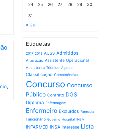
24
25
26
27
28
29
30
31
« Jul
Etiquetas
ção
Admitidos
ACSS
2017
2018
Assistente Operacional
Alteração
Assistente Técnico
Açores
Classificação
Competências
Concurso
Concurso
mio
,
Público
DGS
Contrato
Diploma
Enfermagem
Enfermeiro
Excluídos
Farmácia
Funcionário
Governo
Hospital
INEM
Lista
INFARMED
INSA
interesse