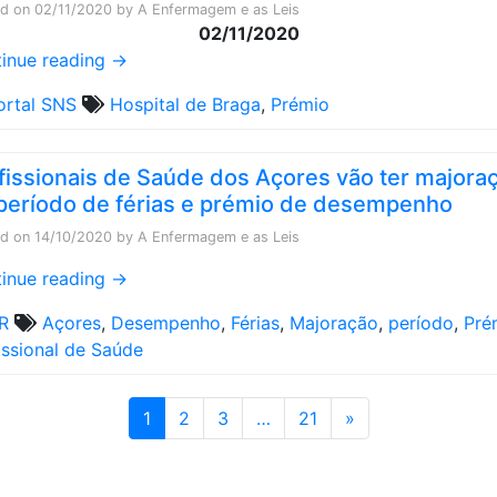
ed on
02/11/2020
by
A Enfermagem e as Leis
02/11/2020
inue reading
→
ortal SNS
Hospital de Braga
,
Prémio
fissionais de Saúde dos Açores vão ter majora
período de férias e prémio de desempenho
ed on
14/10/2020
by
A Enfermagem e as Leis
inue reading
→
R
Açores
,
Desempenho
,
Férias
,
Majoração
,
período
,
Pré
issional de Saúde
1
2
3
…
21
»