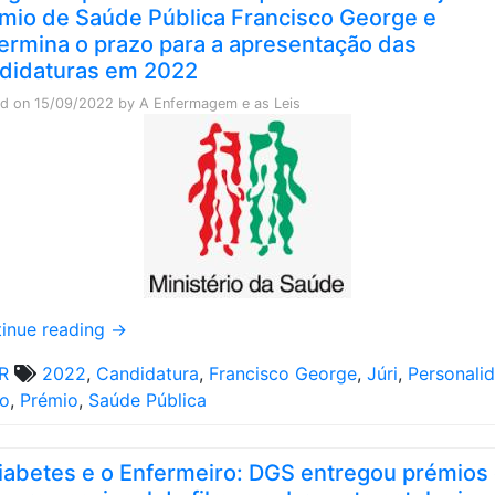
mio de Saúde Pública Francisco George e
ermina o prazo para a apresentação das
didaturas em 2022
ed on
15/09/2022
by
A Enfermagem e as Leis
inue reading
→
R
2022
,
Candidatura
,
Francisco George
,
Júri
,
Personali
zo
,
Prémio
,
Saúde Pública
iabetes e o Enfermeiro: DGS entregou prémios