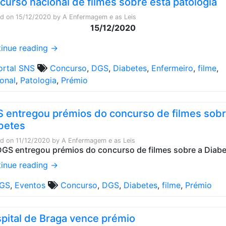
curso nacional de filmes sobre esta patologia
ed on
15/12/2020
by
A Enfermagem e as Leis
15/12/2020
inue reading
→
ortal SNS
Concurso
,
DGS
,
Diabetes
,
Enfermeiro
,
filme
,
onal
,
Patologia
,
Prémio
 entregou prémios do concurso de filmes sobr
betes
ed on
11/12/2020
by
A Enfermagem e as Leis
inue reading
→
GS
,
Eventos
Concurso
,
DGS
,
Diabetes
,
filme
,
Prémio
pital de Braga vence prémio