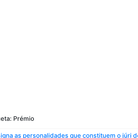
Skip to content
ueta:
Prémio
igna as personalidades que constituem o júri d