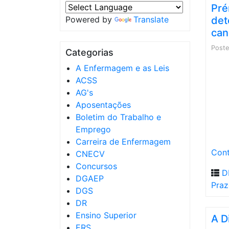
Pré
Powered by
Translate
det
can
Post
Categorias
A Enfermagem e as Leis
ACSS
AG's
Aposentações
Boletim do Trabalho e
Emprego
Carreira de Enfermagem
Cont
CNECV
Concursos
D
DGAEP
Pra
DGS
DR
Ensino Superior
A D
ERS