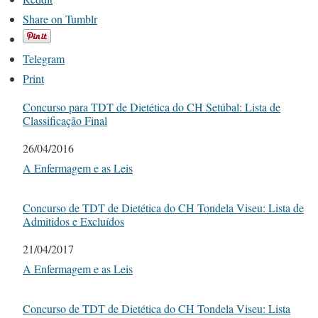
Share on Tumblr
Telegram
Print
Concurso para TDT de Dietética do CH Setúbal: Lista de
Classificação Final
Date
26/04/2016
In relation to
A Enfermagem e as Leis
Concurso de TDT de Dietética do CH Tondela Viseu: Lista de
Admitidos e Excluídos
Date
21/04/2017
In relation to
A Enfermagem e as Leis
Concurso de TDT de Dietética do CH Tondela Viseu: Lista