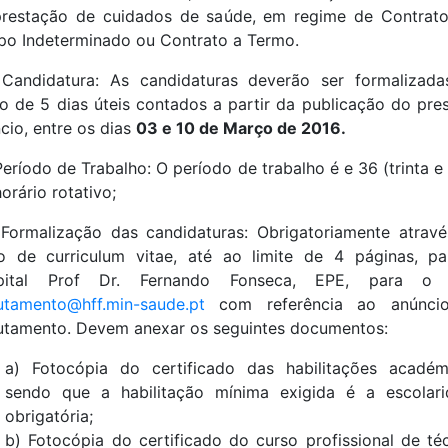
restação de cuidados de saúde, em regime de Contrat
o Indeterminado ou Contrato a Termo.
Candidatura: As candidaturas deverão ser formalizad
o de 5 dias úteis contados a partir da publicação do pre
cio, entre os dias
03 e 10 de Março de 2016.
Período de Trabalho: O período de trabalho é e 36 (trinta e 
orário rotativo;
Formalização das candidaturas: Obrigatoriamente atrav
o de curriculum vitae, até ao limite de 4 páginas, p
pital Prof Dr. Fernando Fonseca, EPE, para o 
utamento@hff.min-saude.pt
com referência ao anúnci
utamento. Devem anexar os seguintes documentos:
a) Fotocópia do certificado das habilitações académ
sendo que a habilitação mínima exigida é a escolar
obrigatória;
b) Fotocópia do certificado do curso profissional de té