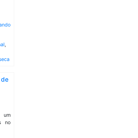
nando
al
,
seca
 de
e um
s no