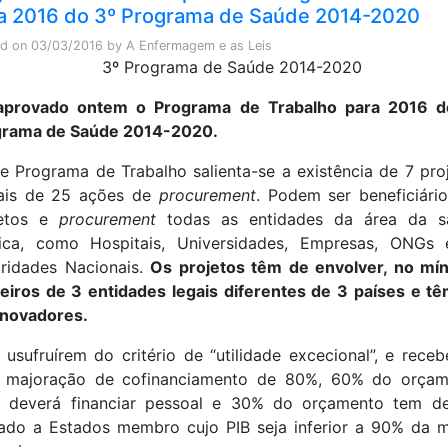
a 2016 do 3º Programa de Saúde 2014-2020
ed on
03/03/2016
by
A Enfermagem e as Leis
 aprovado ontem o Programa de Trabalho para 2016 d
grama de Saúde 2014-2020.
e Programa de Trabalho salienta-se a existência de 7 pro
ais de 25 ações de
procurement
. Podem ser beneficiári
jetos e
procurement
todas as entidades da área da s
lica, como Hospitais, Universidades, Empresas, ONGs 
ridades Nacionais.
Os projetos têm de envolver, no mí
eiros de 3 entidades legais diferentes de 3 países e t
inovadores.
 usufruírem do critério de “utilidade excecional”, e rece
 majoração de cofinanciamento de 80%, 60% do orçam
l deverá financiar pessoal e 30% do orçamento tem d
ado a Estados membro cujo PIB seja inferior a 90% da 