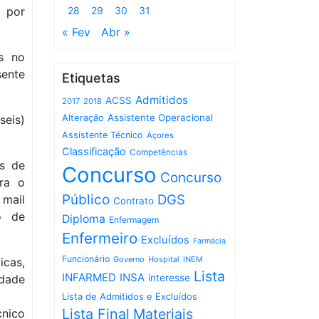
o por
28
29
30
31
« Fev
Abr »
as no
sente
Etiquetas
Admitidos
ACSS
2017
2018
Assistente Operacional
seis)
Alteração
Assistente Técnico
Açores
Classificação
Competências
és de
Concurso
Concurso
ara o
Público
DGS
mail
Contrato
o de
Diploma
Enfermagem
Enfermeiro
Excluídos
Farmácia
Funcionário
Governo
Hospital
INEM
icas,
Lista
INFARMED
INSA
idade
interesse
Lista de Admitidos e Excluídos
Lista Final
Materiais
cnico