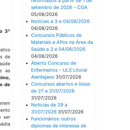
reformados a partir de 1 de
setembro de 2026 – CGA
05/08/2026
Notícias a 3 e 04/08/2026
04/08/2026
o 3º
Concursos Públicos de
Materiais e Afins na Área da
Saúde a 3 e 04/08/2026
jetos
04/08/2026
os de
Aberto Concurso de
aúde
Enfermeiros – ULS Litoral
e as
Alentejano
31/07/2026
nimo,
Concursos abertos e listas
êm de
de 27 a 31/07/2026
31/07/2026
berem
Notícias de 29 a
ento
31/07/2026
31/07/2026
e ser
Funcionários: outros
média
diplomas de interesse de