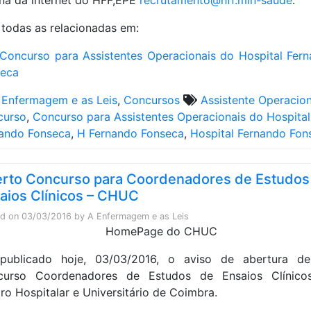
na da internet do HFF,EPE
recrutamento@hff.min-saude
.
 todas as relacionadas em:
Concurso para Assistentes Operacionais do Hospital Fer
seca
 Enfermagem e as Leis
,
Concursos
Assistente Operacion
curso
,
Concurso para Assistentes Operacionais do Hospital
ando Fonseca
,
H Fernando Fonseca
,
Hospital Fernando Fon
rto Concurso para Coordenadores de Estudos
aios Clínicos – CHUC
ed on
03/03/2016
by
A Enfermagem e as Leis
 publicado hoje, 03/03/2016, o aviso de abertura d
curso Coordenadores de Estudos de Ensaios Clínico
ro Hospitalar e Universitário de Coimbra.