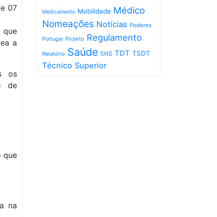
de 07
Médico
Mobilidade
Medicamento
Nomeações
Notícias
Poderes
) que
Regulamento
Projeto
Portugal
rea a
Saúde
TDT
TSDT
SNS
Relatório
Técnico Superior
s os
o de
o que
da na