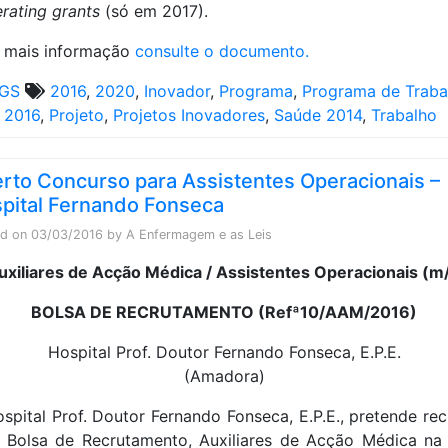
rating grants
(só em 2017).
 mais informação
consulte o documento.
GS
2016
,
2020
,
Inovador
,
Programa
,
Programa de Traba
 2016
,
Projeto
,
Projetos Inovadores
,
Saúde 2014
,
Trabalho
rto Concurso para Assistentes Operacionais –
pital Fernando Fonseca
ed on
03/03/2016
by
A Enfermagem e as Leis
uxiliares de Acção Médica / Assistentes Operacionais (m/
BOLSA DE RECRUTAMENTO
(Refª10/AAM/2016)
Hospital Prof. Doutor Fernando Fonseca, E.P.E.
(Amadora)
spital Prof. Doutor Fernando Fonseca, E.P.E., pretende rec
 Bolsa de Recrutamento, Auxiliares de Acção Médica na