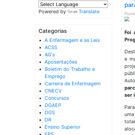
par
Powered by
Translate
Post
Categorias
Foi
Pro
A Enfermagem e as Leis
ACSS
Dest
AG's
e m
Aposentações
pro
Boletim do Trabalho e
púb
Emprego
Auto
Carreira de Enfermagem
parc
CNECV
ser 
Concursos
DGAEP
Para
DGS
uma
DR
tota
Ensino Superior
aloc
ERS