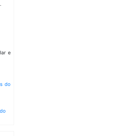
.
lar e
os do
 do