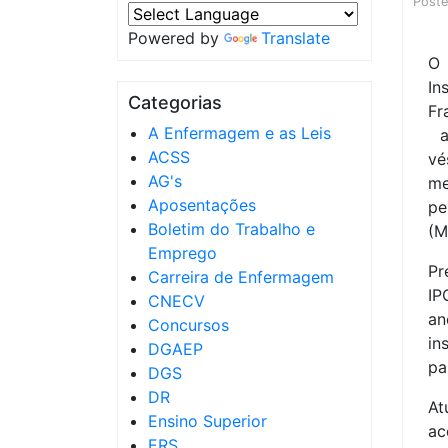
Post
Powered by
Translate
O 
In
Categorias
Fr
A Enfermagem e as Leis
an
ACSS
vé
AG's
me
Aposentações
pe
Boletim do Trabalho e
(M
Emprego
Pr
Carreira de Enfermagem
IP
CNECV
an
Concursos
in
DGAEP
pa
DGS
DR
At
Ensino Superior
ac
ERS