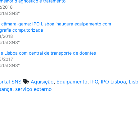
melhor diagnóstico e tratamento
2/2018
ortal SNS"
 câmara-gama: IPO Lisboa inaugura equipamento com
grafia computorizada
3/2018
ortal SNS"
e Lisboa com central de transporte de doentes
5/2017
ortal SNS"
ortal SNS
Aquisição
,
Equipamento
,
IPO
,
IPO Lisboa
,
Lis
pança
,
serviço externo