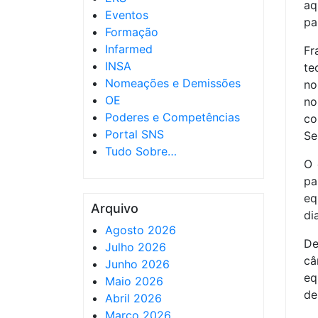
aq
Eventos
pa
Formação
Infarmed
Fr
INSA
te
Nomeações e Demissões
no
OE
no
Poderes e Competências
co
Portal SNS
Se
Tudo Sobre…
O 
p
e
Arquivo
di
Agosto 2026
D
Julho 2026
câ
Junho 2026
eq
Maio 2026
de
Abril 2026
Março 2026