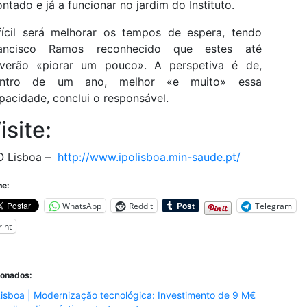
ntado e já a funcionar no jardim do Instituto.
fícil será melhorar os tempos de espera, tendo
ancisco Ramos reconhecido que estes até
verão «piorar um pouco». A perspetiva é de,
entro de um ano, melhor «e muito» essa
pacidade, conclui o responsável.
isite:
O Lisboa –
http://www.ipolisboa.min-saude.pt/
he:
WhatsApp
Reddit
Telegram
rint
ionados:
isboa | Modernização tecnológica: Investimento de 9 M€