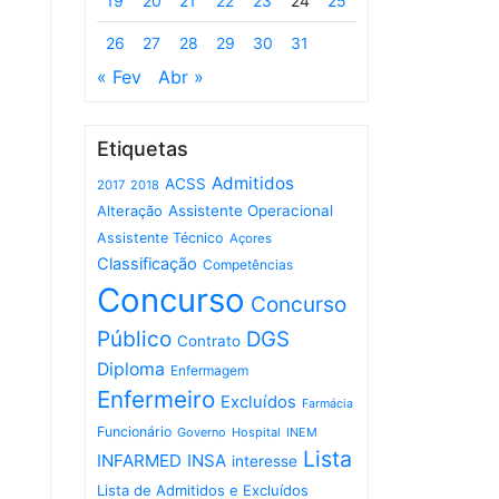
19
20
21
22
23
24
25
26
27
28
29
30
31
« Fev
Abr »
Etiquetas
Admitidos
ACSS
2017
2018
Assistente Operacional
Alteração
Assistente Técnico
Açores
Classificação
Competências
Concurso
Concurso
Público
DGS
Contrato
Diploma
Enfermagem
Enfermeiro
Excluídos
Farmácia
Funcionário
Governo
Hospital
INEM
Lista
INFARMED
INSA
interesse
Lista de Admitidos e Excluídos