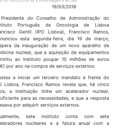
ed on
19/03/2018
by
A Enfermagem e as Leis
19/03/2018
Presidente do Conselho de Administração do
stituto Português de Oncologia de Lisboa
ancisco Gentil (IPO Lisboa), Francisco Ramos,
unciou esta segunda-feira, dia 19 de março,
spera da inauguração de um novo aparelho de
dicina nuclear, que a aquisição de equipamentos
rmitiu ao Instituto poupar 10 milhões de euros
€) por ano na compra de serviços externos.
estes a iniciar um terceiro mandato à frente do
O Lisboa, Francisco Ramos revela que, há cinco
os, a instituição tinha um acelerador nuclear,
suficiente para as necessidades, e que a resposta
ssava por adquirir serviços externos.
ualmente, este instituto conta com sete
eleradores nucleares e a fatura anual com a