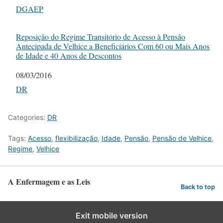
In relation to
DGAEP
Reposição do Regime Transitório de Acesso à Pensão
Antecipada de Velhice a Beneficiários Com 60 ou Mais Anos
de Idade e 40 Anos de Descontos
Date
08/03/2016
In relation to
DR
Categories:
DR
Tags:
Acesso
,
flexibilização
,
Idade
,
Pensão
,
Pensão de Velhice
,
Regime
,
Velhice
A Enfermagem e as Leis
Back to top
Exit mobile version