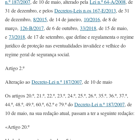
n.º 187/2007
, de 10 de maio, alterado pela
Lei n.º 64-A/2008
, de
31 de dezembro, e pelos
Decretos-Leis n.os 167-E/2013
, de 31
de dezembro,
8/2015
, de 14 de janeiro,
10/2016
, de 8 de
março,
126-B/2017
, de 6 de outubro,
33/2018
, de 15 de maio,
e
73/2018
, de 17 de setembro, que define e regulamenta o regime
jurídico de proteção nas eventualidades invalidez e velhice do
regime geral de segurança social.
Artigo 2.º
Alteração ao
Decreto-Lei n.º 187/2007
, de 10 de maio
Os artigos 20.º, 21.º, 22.º, 23.º, 24.º, 25.º, 26.º, 35.º, 36.º, 37.º,
44.º, 48.º, 49.º, 60.º, 62.º e 79.º do
Decreto-Lei n.º 187/2007
, de
10 de maio, na sua redação atual, passam a ter a seguinte redação:
«Artigo 20.º