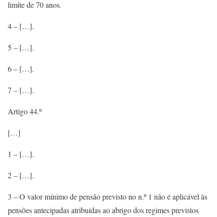
limite de 70 anos.
4 – […].
5 – […].
6 – […].
7 – […].
Artigo 44.º
[…]
1 – […].
2 – […].
3 – O valor mínimo de pensão previsto no n.º 1 não é aplicável às
pensões antecipadas atribuídas ao abrigo dos regimes previstos