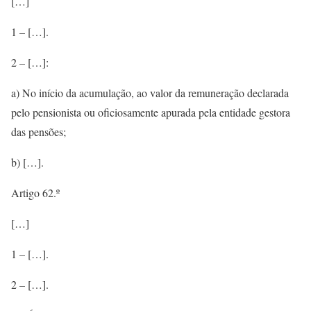
[…]
1 – […].
2 – […]:
a) No início da acumulação, ao valor da remuneração declarada
pelo pensionista ou oficiosamente apurada pela entidade gestora
das pensões;
b) […].
Artigo 62.º
[…]
1 – […].
2 – […].