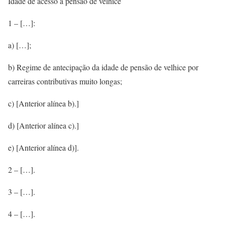
Idade de acesso à pensão de velhice
1 – […]:
a) […];
b) Regime de antecipação da idade de pensão de velhice por
carreiras contributivas muito longas;
c) [Anterior alínea b).]
d) [Anterior alínea c).]
e) [Anterior alínea d)].
2 – […].
3 – […].
4 – […].