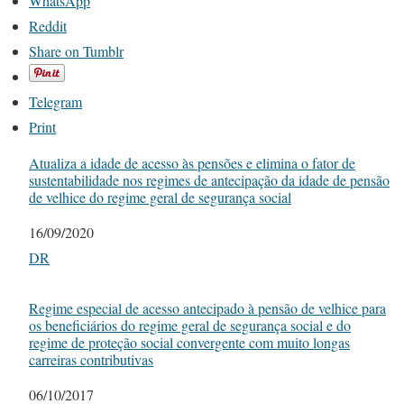
WhatsApp
Reddit
Share on Tumblr
Telegram
Print
Atualiza a idade de acesso às pensões e elimina o fator de
sustentabilidade nos regimes de antecipação da idade de pensão
de velhice do regime geral de segurança social
Date
16/09/2020
In relation to
DR
Regime especial de acesso antecipado à pensão de velhice para
os beneficiários do regime geral de segurança social e do
regime de proteção social convergente com muito longas
carreiras contributivas
Date
06/10/2017