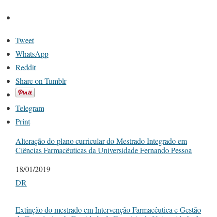
Tweet
WhatsApp
Reddit
Share on Tumblr
Telegram
Print
Alteração do plano curricular do Mestrado Integrado em
Ciências Farmacêuticas da Universidade Fernando Pessoa
Date
18/01/2019
In relation to
DR
Extinção do mestrado em Intervenção Farmacêutica e Gestão