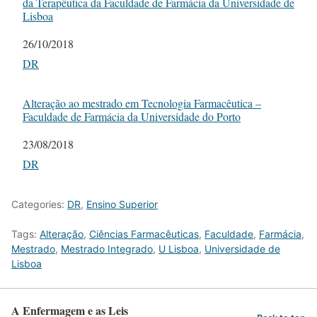
da Terapêutica da Faculdade de Farmácia da Universidade de
Lisboa
Date
26/10/2018
In relation to
DR
Alteração ao mestrado em Tecnologia Farmacêutica –
Faculdade de Farmácia da Universidade do Porto
Date
23/08/2018
In relation to
DR
Categories:
DR
,
Ensino Superior
Tags:
Alteração
,
Ciências Farmacêuticas
,
Faculdade
,
Farmácia
,
Mestrado
,
Mestrado Integrado
,
U Lisboa
,
Universidade de
Lisboa
A Enfermagem e as Leis