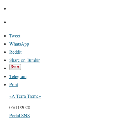
Tweet
WhatsApp
Reddit
Share on Tumblr
Telegram
Print
«A Terra Treme»
Date
05/11/2020
In relation to
Portal SNS