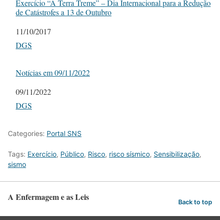
Exercício “A Terra Treme” – Dia Internacional para a Redução
de Catástrofes a 13 de Outubro
Date
11/10/2017
In relation to
DGS
Notícias em 09/11/2022
Date
09/11/2022
In relation to
DGS
Categories:
Portal SNS
Tags:
Exercício
,
Público
,
Risco
,
risco sísmico
,
Sensibilização
,
sismo
A Enfermagem e as Leis
Back to top